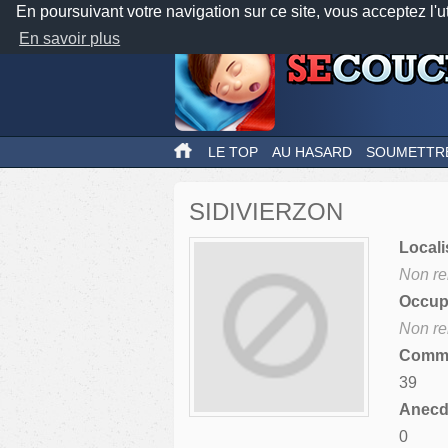
En poursuivant votre navigation sur ce site, vous acceptez l'u
En savoir plus
LE TOP
AU HASARD
SOUMETTR
SIDIVIERZON
Locali
Non re
Occupa
Non re
Comme
39
Anecdo
0