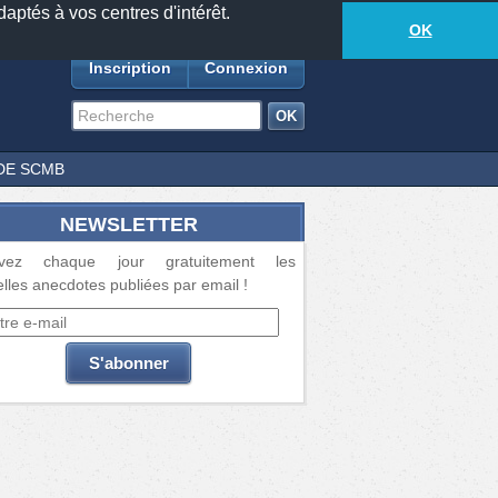
daptés à vos centres d'intérêt.
18877
anecdotes
-
595
lecteurs connectés
ds
OK
Inscription
Connexion
DE SCMB
NEWSLETTER
vez chaque jour gratuitement les
lles anecdotes publiées par email !