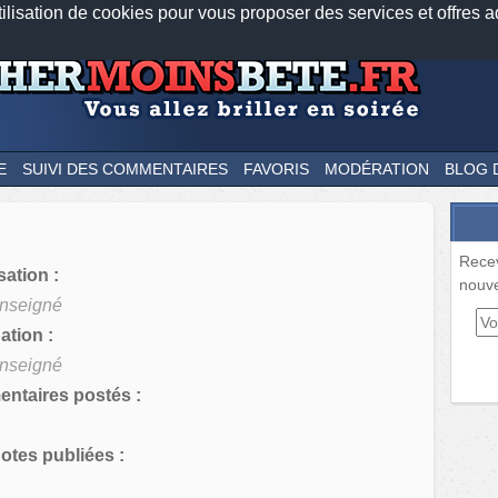
tilisation de cookies pour vous proposer des services et offres a
Nos applications mobiles
Newsletter
Facebook
Twitter
Fee
E
SUIVI DES COMMENTAIRES
FAVORIS
MODÉRATION
BLOG 
Rece
sation :
nouve
nseigné
tion :
nseigné
ntaires postés :
tes publiées :