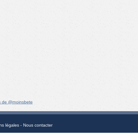
s de @moinsbete
ns légales
Nous contacter