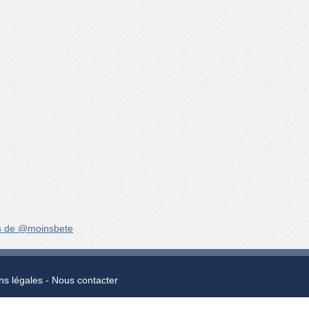
s de @moinsbete
ns légales
Nous contacter