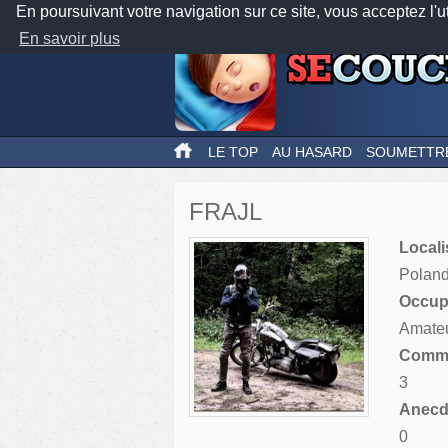
En poursuivant votre navigation sur ce site, vous acceptez l'u
En savoir plus
LE TOP
AU HASARD
SOUMETTR
FRAJL
Locali
Polan
Occupa
Amate
Comme
3
Anecdo
0