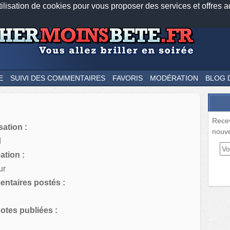
tilisation de cookies pour vous proposer des services et offres a
Nos applications mobiles
Newsletter
Facebook
Twitter
Fee
E
SUIVI DES COMMENTAIRES
FAVORIS
MODÉRATION
BLOG 
Rece
sation :
nouve
d
tion :
ur
ntaires postés :
tes publiées :