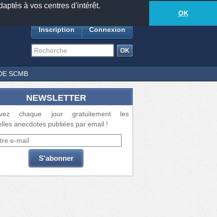
daptés à vos centres d'intérêt.
18881
anecdotes
-
566
lecteurs connectés
ds
OK
Inscription
Connexion
DE SCMB
NEWSLETTER
vez chaque jour gratuitement les
lles anecdotes publiées par email !