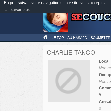
En poursuivant votre navigation sur ce site, vous acceptez l'u
En savoir plus
LE TOP
AU HASARD
SOUMETTR
CHARLIE-TANGO
Locali
Non re
Occupa
Non re
Comme
5
Anecdo
0