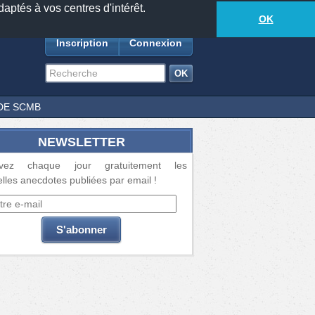
daptés à vos centres d'intérêt.
18881
anecdotes
-
354
lecteurs connectés
ds
OK
Inscription
Connexion
DE SCMB
NEWSLETTER
vez chaque jour gratuitement les
lles anecdotes publiées par email !