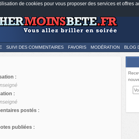
tilisation de cookies pour vous proposer des services et offres a
Nos applications mobiles
Newsletter
Facebook
Twitter
Fee
E
SUIVI DES COMMENTAIRES
FAVORIS
MODÉRATION
BLOG 
Rece
sation :
nouve
nseigné
tion :
nseigné
ntaires postés :
tes publiées :