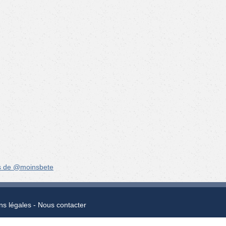
s de @moinsbete
ns légales
Nous contacter