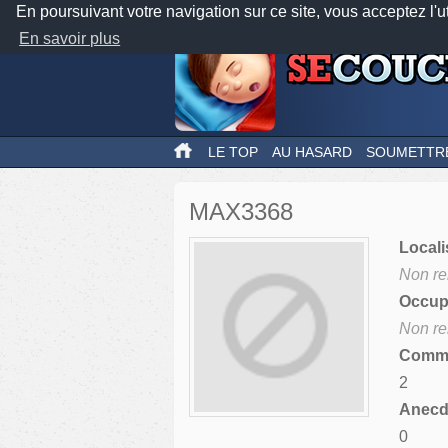
En poursuivant votre navigation sur ce site, vous acceptez l'u
En savoir plus
LE TOP
AU HASARD
SOUMETTR
MAX3368
Locali
Non re
Occupa
Non re
Comme
2
Anecdo
0