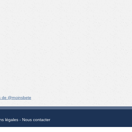
s de @moinsbete
ns légales
Nous contacter