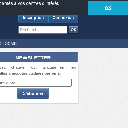
daptés à vos centres d'intérêt.
18877
anecdotes
-
326
lecteurs connectés
ds
OK
Inscription
Connexion
DE SCMB
NEWSLETTER
vez chaque jour gratuitement les
lles anecdotes publiées par email !