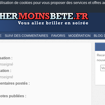
tilisation de cookies pour vous proposer des services et offres a
Nos applications mobiles
Newsletter
Facebook
Twitter
Fee
E
SUIVI DES COMMENTAIRES
FAVORIS
MODÉRATION
BLOG 
Rece
sation :
nouve
nseigné
tion :
nseigné
ntaires postés :
tes publiées :