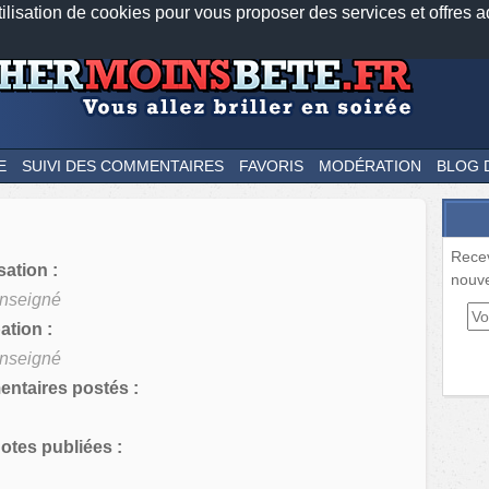
tilisation de cookies pour vous proposer des services et offres a
Nos applications mobiles
Newsletter
Facebook
Twitter
Fee
E
SUIVI DES COMMENTAIRES
FAVORIS
MODÉRATION
BLOG 
Rece
sation :
nouve
nseigné
tion :
nseigné
ntaires postés :
tes publiées :