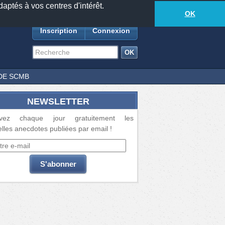
daptés à vos centres d'intérêt.
18881
anecdotes
-
369
lecteurs connectés
ds
OK
Inscription
Connexion
DE SCMB
NEWSLETTER
vez chaque jour gratuitement les
lles anecdotes publiées par email !