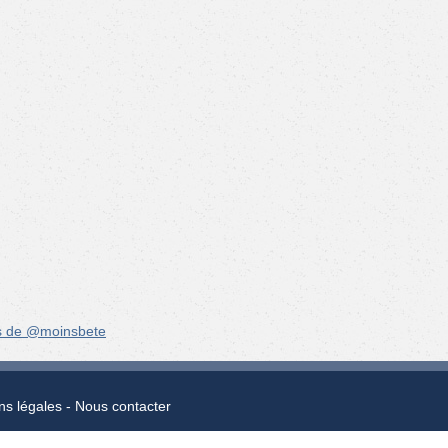
s de @moinsbete
ns légales
Nous contacter