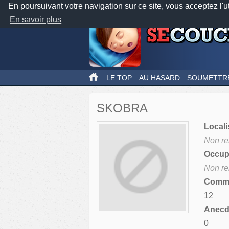
En poursuivant votre navigation sur ce site, vous acceptez l'u
En savoir plus
LE TOP
AU HASARD
SOUMETTR
SKOBRA
Locali
Non re
Occupa
Non re
Comme
12
Anecdo
0