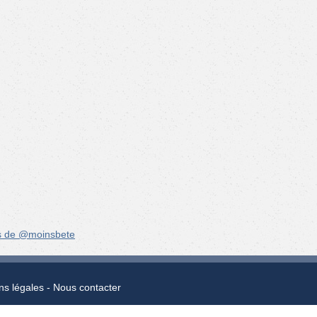
s de @moinsbete
ns légales
Nous contacter