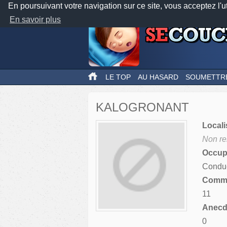
En poursuivant votre navigation sur ce site, vous acceptez l'u
En savoir plus
LE TOP
AU HASARD
SOUMETTR
KALOGRONANT
Locali
Non re
Occupa
Conduc
Comme
11
Anecdo
0