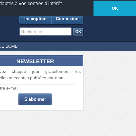
daptés à vos centres d'intérêt.
18881
anecdotes
-
507
lecteurs connectés
ds
OK
Inscription
Connexion
DE SCMB
NEWSLETTER
vez chaque jour gratuitement les
lles anecdotes publiées par email !