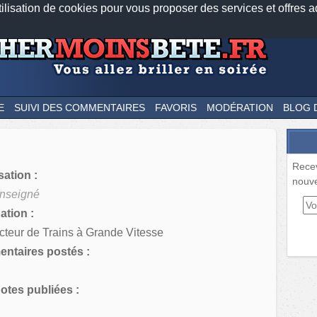
tilisation de cookies pour vous proposer des services et offres a
Nos applications mobiles
Newsletter
Facebook
Twitter
Fee
E
SUIVI DES COMMENTAIRES
FAVORIS
MODÉRATION
BLOG 
Rece
sation :
nouve
nseigné
tion :
teur de Trains à Grande Vitesse
ntaires postés :
tes publiées :