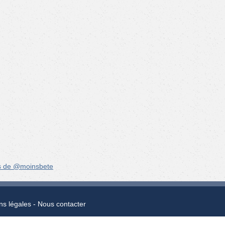
s de @moinsbete
ns légales
Nous contacter