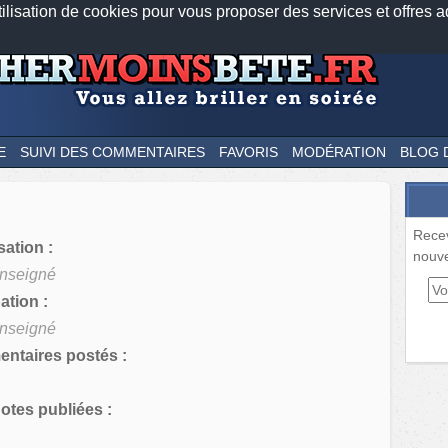
tilisation de cookies pour vous proposer des services et offres a
Nos applications mobiles
Newsletter
Facebook
Twitter
Fee
E
SUIVI DES COMMENTAIRES
FAVORIS
MODÉRATION
BLOG 
Rece
sation :
nouve
nseigné
tion :
nseigné
ntaires postés :
tes publiées :