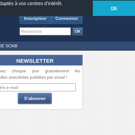
daptés à vos centres d'intérêt.
18877
anecdotes
-
473
lecteurs connectés
ds
OK
Inscription
Connexion
DE SCMB
NEWSLETTER
vez chaque jour gratuitement les
lles anecdotes publiées par email !