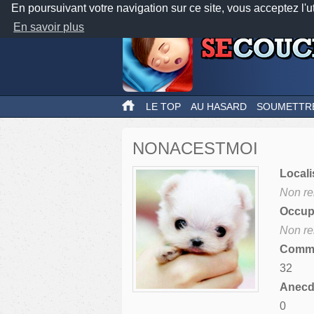
En poursuivant votre navigation sur ce site, vous acceptez l'u
En savoir plus
LE TOP
AU HASARD
SOUMETTR
NONACESTMOI
Locali
Non re
Occupa
Non re
Comme
32
Anecdo
0