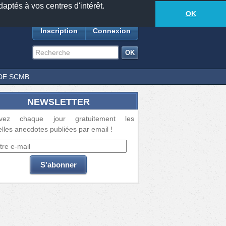
daptés à vos centres d'intérêt.
18889
anecdotes
-
271
lecteurs connectés
ds
OK
Inscription
Connexion
DE SCMB
NEWSLETTER
vez chaque jour gratuitement les
lles anecdotes publiées par email !