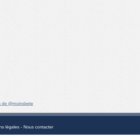
s de @moinsbete
ns légales
Nous contacter