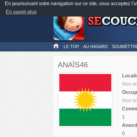
En poursuivant votre navigation sur ce site, vous acceptez l'u
En savoir plus
LE TOP
AU HASARD
SOUMETTR
ANAÏS46
Locali
Non re
Occupa
Non re
Comme
1
Anecdo
0