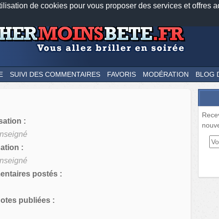
tilisation de cookies pour vous proposer des services et offres a
Nos applications mobiles
Newsletter
Facebook
Twitter
Fee
E
SUIVI DES COMMENTAIRES
FAVORIS
MODÉRATION
BLOG 
Rece
sation :
nouve
nseigné
tion :
nseigné
ntaires postés :
tes publiées :