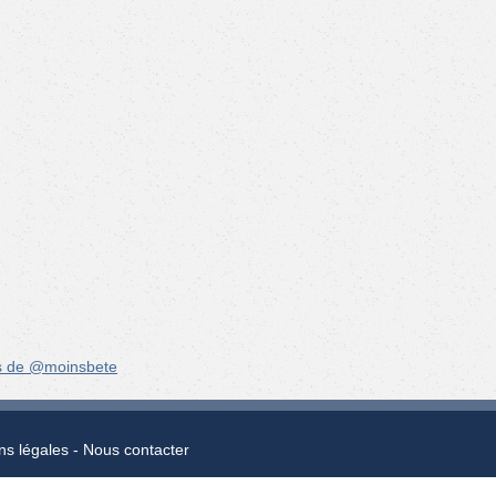
s de @moinsbete
ns légales
Nous contacter