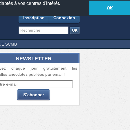
daptés à vos centres d'intérêt.
18877
anecdotes
-
514
lecteurs connectés
ds
OK
Inscription
Connexion
DE SCMB
NEWSLETTER
vez chaque jour gratuitement les
lles anecdotes publiées par email !