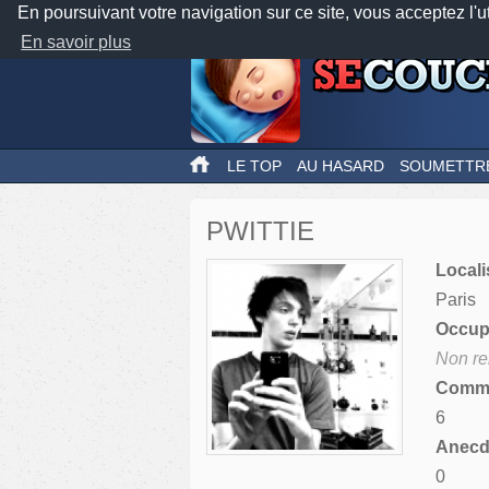
En poursuivant votre navigation sur ce site, vous acceptez l'u
En savoir plus
LE TOP
AU HASARD
SOUMETTR
PWITTIE
Locali
Paris
Occupa
Non re
Comme
6
Anecdo
0