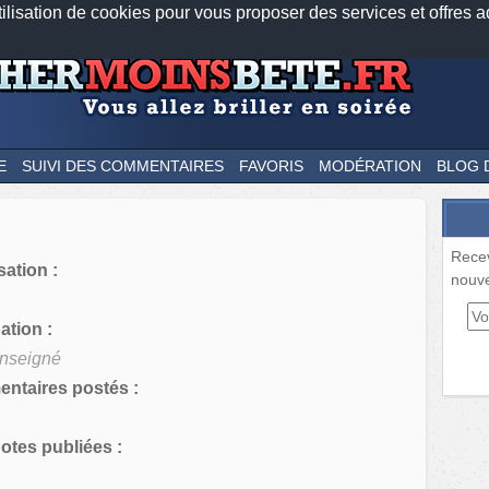
tilisation de cookies pour vous proposer des services et offres a
Nos applications mobiles
Newsletter
Facebook
Twitter
Fee
E
SUIVI DES COMMENTAIRES
FAVORIS
MODÉRATION
BLOG 
Rece
sation :
nouve
tion :
nseigné
ntaires postés :
tes publiées :