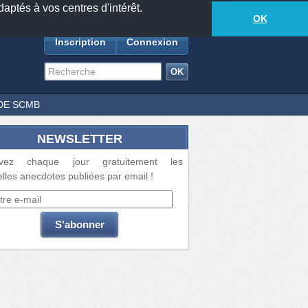
daptés à vos centres d'intérêt.
18877
anecdotes
-
286
lecteurs connectés
ds
OK
Inscription
Connexion
DE SCMB
NEWSLETTER
vez chaque jour gratuitement les
lles anecdotes publiées par email !