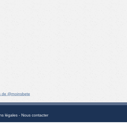
s de @moinsbete
ns légales
Nous contacter