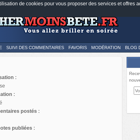
tilisation de cookies pour vous proposer des services et offres a
Nos applications mobiles
Newsletter
Facebook
Twitter
Fee
E
SUIVI DES COMMENTAIRES
FAVORIS
MODÉRATION
BLOG 
Rece
sation :
nouve
se
tion :
é
ntaires postés :
tes publiées :