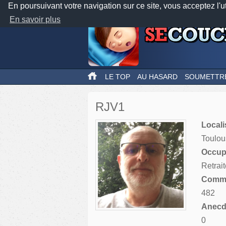
En poursuivant votre navigation sur ce site, vous acceptez l'u
En savoir plus
LE TOP
AU HASARD
SOUMETTR
RJV1
Locali
Toulou
Occupa
Retrait
Comme
482
Anecdo
0