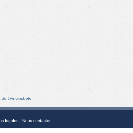
s de @moinsbete
ns légales
Nous contacter