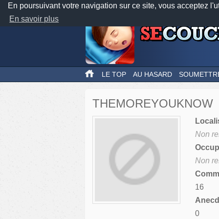
En poursuivant votre navigation sur ce site, vous acceptez l'u
En savoir plus
LE TOP
AU HASARD
SOUMETTR
THEMOREYOUKNOW
Locali
Non re
Occupa
Non re
Comme
16
Anecdo
0