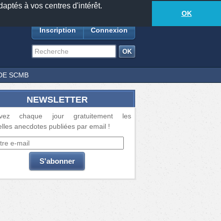
daptés à vos centres d'intérêt.
18881
anecdotes
-
256
lecteurs connectés
ds
OK
Inscription
Connexion
DE SCMB
NEWSLETTER
vez chaque jour gratuitement les
lles anecdotes publiées par email !