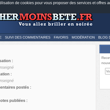
tilisation de cookies pour vous proposer des services et offres a
Nos applications mobiles
Newsletter
Facebook
Twitter
Fee
E
SUIVI DES COMMENTAIRES
FAVORIS
MODÉRATION
BLOG 
Rece
sation :
nouve
nseigné
tion :
nseigné
ntaires postés :
tes publiées :