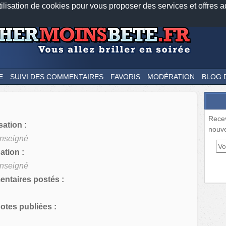
tilisation de cookies pour vous proposer des services et offres a
Nos applications mobiles
Newsletter
Facebook
Twitter
Fee
E
SUIVI DES COMMENTAIRES
FAVORIS
MODÉRATION
BLOG 
Rece
sation :
nouve
nseigné
tion :
nseigné
ntaires postés :
tes publiées :