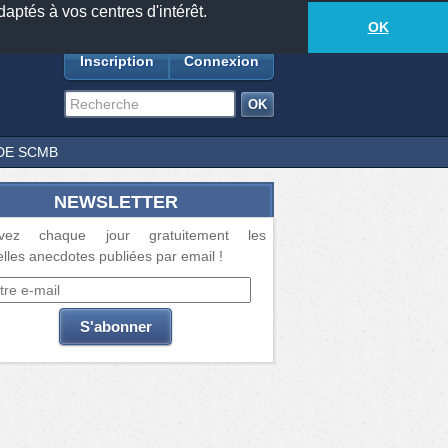
daptés à vos centres d'intérêt.
18881
anecdotes
-
297
lecteurs connectés
ds
OK
Inscription
Connexion
DE SCMB
NEWSLETTER
vez chaque jour gratuitement les
lles anecdotes publiées par email !