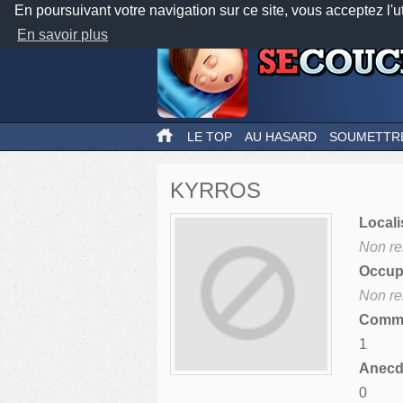
En poursuivant votre navigation sur ce site, vous acceptez l'u
En savoir plus
LE TOP
AU HASARD
SOUMETTR
KYRROS
Locali
Non re
Occupa
Non re
Comme
1
Anecdo
0