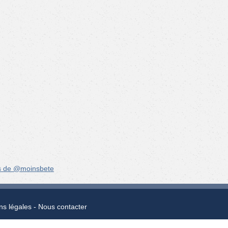
s de @moinsbete
ns légales
Nous contacter