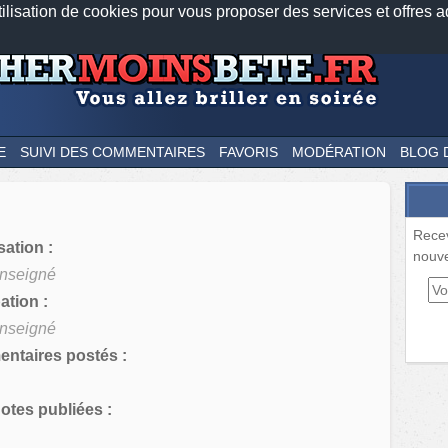
tilisation de cookies pour vous proposer des services et offres a
Nos applications mobiles
Newsletter
Facebook
Twitter
Fee
E
SUIVI DES COMMENTAIRES
FAVORIS
MODÉRATION
BLOG 
Rece
sation :
nouve
nseigné
tion :
nseigné
ntaires postés :
tes publiées :