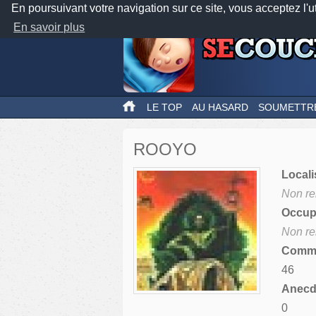
En poursuivant votre navigation sur ce site, vous acceptez l'u
En savoir plus
LE TOP
AU HASARD
SOUMETTR
ROOYO
Locali
Non re
Occupa
Non re
Comme
46
Anecdo
0