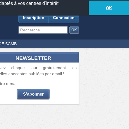
daptés à vos centres d'intérêt.
18885
anecdotes
-
588
lecteurs connectés
ds
OK
Inscription
Connexion
DE SCMB
NEWSLETTER
vez chaque jour gratuitement les
lles anecdotes publiées par email !