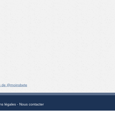
s de @moinsbete
ns légales
Nous contacter