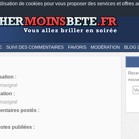
tilisation de cookies pour vous proposer des services et offres a
Nos applications mobiles
Newsletter
Facebook
Twitter
Fee
E
SUIVI DES COMMENTAIRES
FAVORIS
MODÉRATION
BLOG 
Rece
sation :
nouve
nseigné
tion :
nseigné
ntaires postés :
tes publiées :