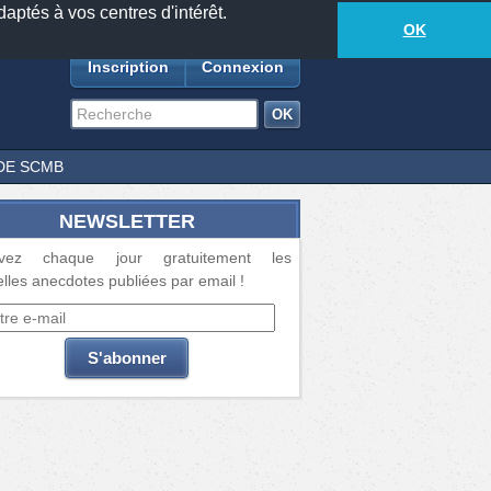
daptés à vos centres d'intérêt.
18877
anecdotes
-
333
lecteurs connectés
ds
OK
Inscription
Connexion
DE SCMB
NEWSLETTER
vez chaque jour gratuitement les
lles anecdotes publiées par email !