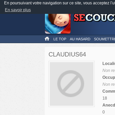
En poursuivant votre navigation sur ce site, vous acceptez l'u
En savoir plus
LE TOP
AU HASARD
SOUMETTR
CLAUDIUS64
Locali
Non re
Occupa
Non re
Comme
18
Anecdo
0