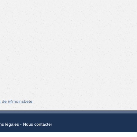
s de @moinsbete
ns légales
Nous contacter