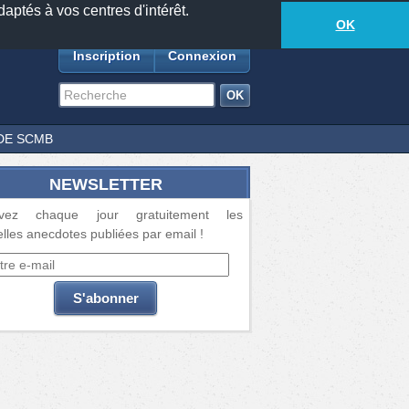
daptés à vos centres d'intérêt.
18881
anecdotes
-
515
lecteurs connectés
ds
OK
Inscription
Connexion
DE SCMB
NEWSLETTER
vez chaque jour gratuitement les
lles anecdotes publiées par email !