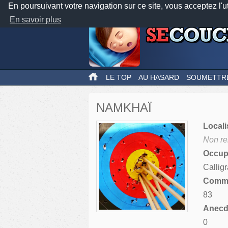
En poursuivant votre navigation sur ce site, vous acceptez l'u
En savoir plus
LE TOP
AU HASARD
SOUMETTR
NAMKHAÏ
Locali
Non re
Occupa
Calligr
Comme
83
Anecdo
0