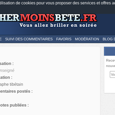
tilisation de cookies pour vous proposer des services et offres a
Nos applications mobiles
Newsletter
Facebook
Twitter
Fee
E
SUIVI DES COMMENTAIRES
FAVORIS
MODÉRATION
BLOG 
Rece
sation :
nouve
nseigné
tion :
aphe tibétain
ntaires postés :
tes publiées :