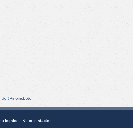
s de @moinsbete
ns légales
Nous contacter