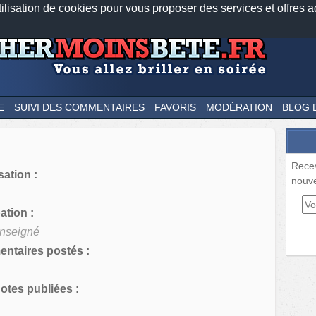
tilisation de cookies pour vous proposer des services et offres a
Nos applications mobiles
Newsletter
Facebook
Twitter
Fee
E
SUIVI DES COMMENTAIRES
FAVORIS
MODÉRATION
BLOG 
Rece
sation :
nouve
tion :
nseigné
ntaires postés :
tes publiées :