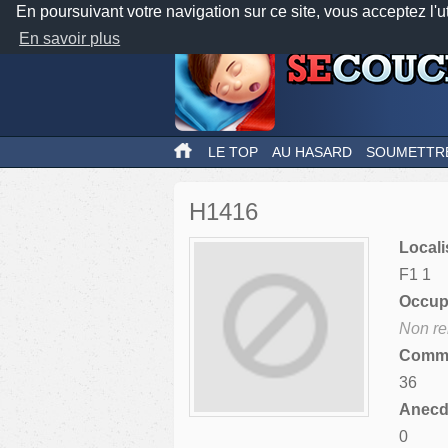
En poursuivant votre navigation sur ce site, vous acceptez l'u
En savoir plus
LE TOP
AU HASARD
SOUMETTR
H1416
Locali
F1 1
Occupa
Non re
Comme
36
Anecdo
0