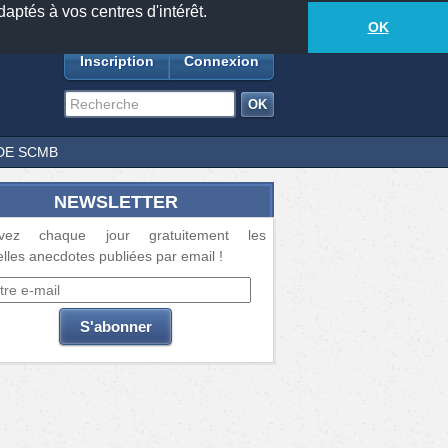
daptés à vos centres d'intérêt.
18877
anecdotes
-
547
lecteurs connectés
ds
OK
Inscription
Connexion
DE SCMB
NEWSLETTER
vez chaque jour gratuitement les
lles anecdotes publiées par email !