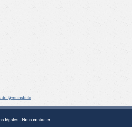
s de @moinsbete
ns légales
Nous contacter