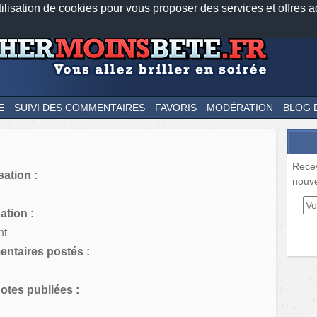
tilisation de cookies pour vous proposer des services et offres a
Nos applications mobiles
Newsletter
Facebook
Twitter
Fee
E
SUIVI DES COMMENTAIRES
FAVORIS
MODÉRATION
BLOG 
Rece
sation :
nouve
e
tion :
nt
ntaires postés :
tes publiées :