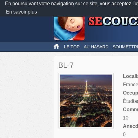
En poursuivant votre navigation sur ce site, vous acceptez l'u
En savoir plus
LE TOP
AU HASARD
SOUMETTR
BL-7
Locali
Franc
Occupa
Étudia
Comme
10
Anecdo
0