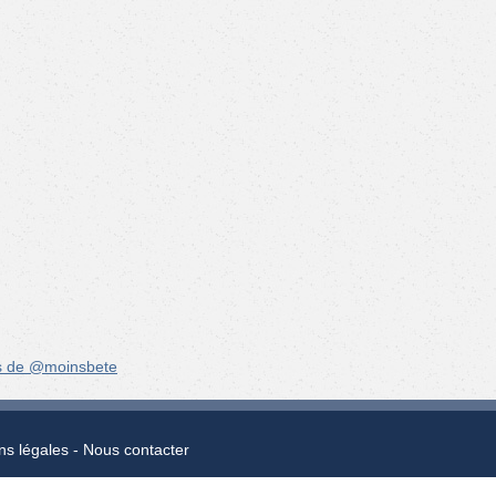
s de @moinsbete
ns légales
Nous contacter