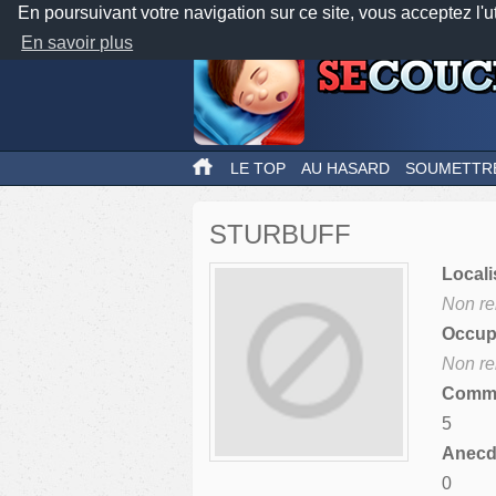
En poursuivant votre navigation sur ce site, vous acceptez l'u
En savoir plus
LE TOP
AU HASARD
SOUMETTR
STURBUFF
Locali
Non re
Occupa
Non re
Comme
5
Anecdo
0