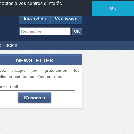
daptés à vos centres d'intérêt.
18877
anecdotes
-
373
lecteurs connectés
ds
OK
Inscription
Connexion
DE SCMB
NEWSLETTER
vez chaque jour gratuitement les
lles anecdotes publiées par email !