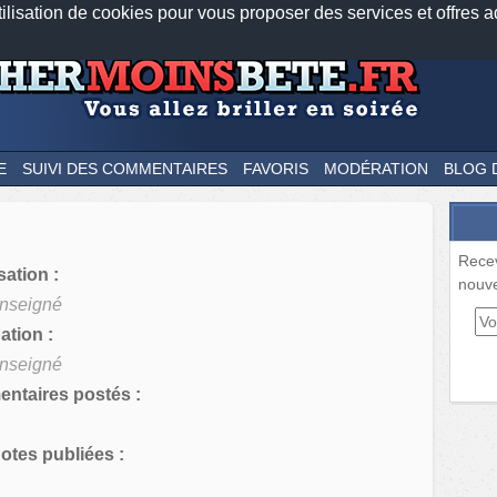
tilisation de cookies pour vous proposer des services et offres a
Nos applications mobiles
Newsletter
Facebook
Twitter
Fee
E
SUIVI DES COMMENTAIRES
FAVORIS
MODÉRATION
BLOG 
Rece
sation :
nouve
nseigné
tion :
nseigné
ntaires postés :
tes publiées :