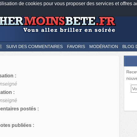
tilisation de cookies pour vous proposer des services et offres a
Nos applications mobiles
Newsletter
Facebook
Twitter
Fee
E
SUIVI DES COMMENTAIRES
FAVORIS
MODÉRATION
BLOG 
Rece
sation :
nouve
nseigné
tion :
nseigné
ntaires postés :
tes publiées :