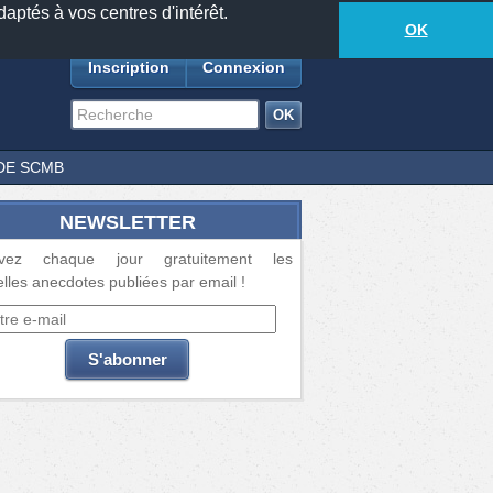
daptés à vos centres d'intérêt.
18877
anecdotes
-
469
lecteurs connectés
ds
OK
Inscription
Connexion
DE SCMB
NEWSLETTER
vez chaque jour gratuitement les
lles anecdotes publiées par email !