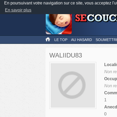
En poursuivant votre navigation sur ce site, vous acceptez l'u
En savoir plus
LE TOP
AU HASARD
SOUMETTR
WALIIDU83
Locali
Non re
Occupa
Non re
Comme
1
Anecdo
0