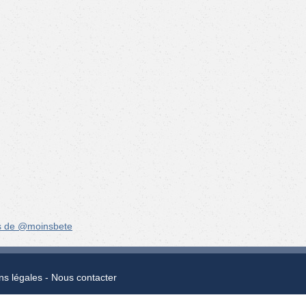
s de @moinsbete
ns légales
Nous contacter