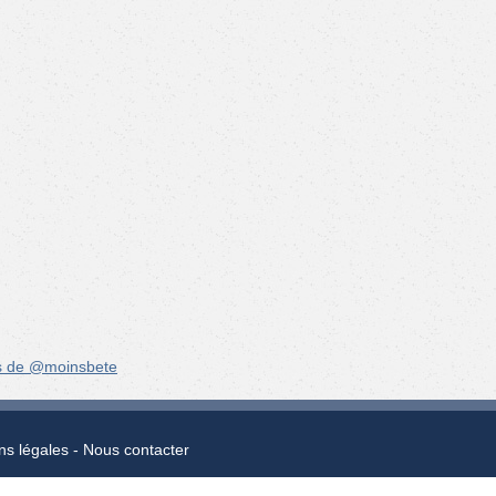
s de @moinsbete
ns légales
Nous contacter