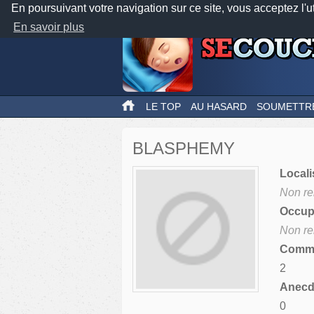
En poursuivant votre navigation sur ce site, vous acceptez l'u
En savoir plus
LE TOP
AU HASARD
SOUMETTR
BLASPHEMY
Locali
Non re
Occupa
Non re
Comme
2
Anecdo
0