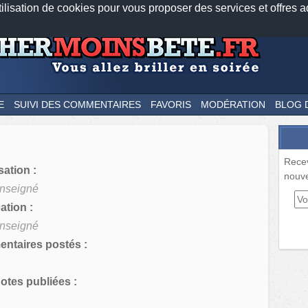
tilisation de cookies pour vous proposer des services et offres a
Nos applications mobiles
Newsletter
Facebook
Twitter
Fee
E
SUIVI DES COMMENTAIRES
FAVORIS
MODÉRATION
BLOG 
Rece
sation :
nouve
nseigné
tion :
nseigné
ntaires postés :
tes publiées :