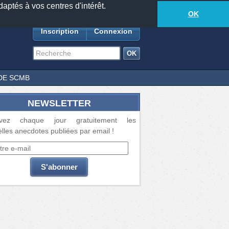
daptés à vos centres d'intérêt.
18885
anecdotes
-
565
lecteurs connectés
ds
OK
Inscription
Connexion
DE SCMB
NEWSLETTER
vez chaque jour gratuitement les
lles anecdotes publiées par email !