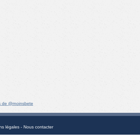
s de @moinsbete
ns légales
Nous contacter