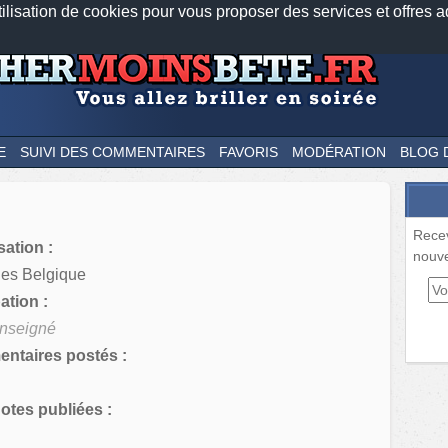
tilisation de cookies pour vous proposer des services et offres a
Nos applications mobiles
Newsletter
Facebook
Twitter
Fee
E
SUIVI DES COMMENTAIRES
FAVORIS
MODÉRATION
BLOG 
Rece
sation :
nouve
les Belgique
tion :
nseigné
ntaires postés :
tes publiées :