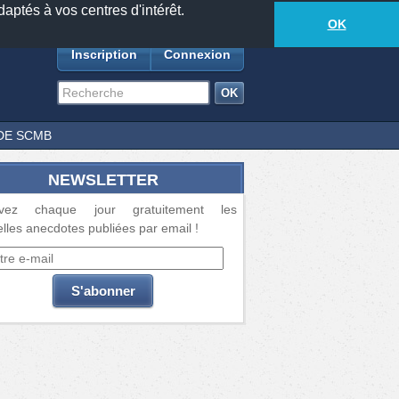
daptés à vos centres d'intérêt.
18873
anecdotes
-
371
lecteurs connectés
ds
OK
Inscription
Connexion
DE SCMB
NEWSLETTER
vez chaque jour gratuitement les
lles anecdotes publiées par email !