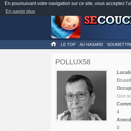
En poursuivant votre navigation sur ce site, vous acceptez l'u
En savoir plus
LE TOP
AU HASARD
SOUMETTR
POLLUX58
Locali
Bruxel
Occupa
Non re
Comme
4
Anecdo
0