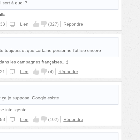
l sert à quoi ?
lle
:33
iphone
Lien
(
327
)
Répondre
te toujours et que certaine personne l'utilise encore
dans les campagnes françaises.. ;)
:21
iphone
Lien
(
4
)
Répondre
er ça je suppose. Google existe
e intelligente...
:58
iphone
Lien
(
102
)
Répondre