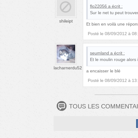
flo22056
a écrit :
Sur le net tu peut trouv
shileipt
Et bien en voilà une répons
Posté le
08/09/2012 à 08
seumland
a écrit :
Et le moulin rouge alors i
lacharnerdu52
a encaisser le blé
Posté le
08/09/2012 à 13
TOUS LES COMMENTA