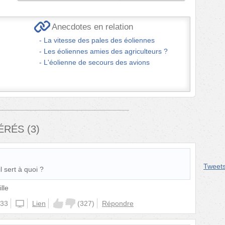
Anecdotes en relation
La vitesse des pales des éoliennes
Les éoliennes amies des agriculteurs ?
L'éolienne de secours des avions
FÉRÉS
(
3
)
Tweet
l sert à quoi ?
lle
:33
iphone
Lien
(
327
)
Répondre