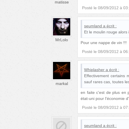
matisse
Posté le
08/09/2012 à 03
seumland
a écrit :
Et le moulin rouge alors i
MrLolo
Pour une nappe de vin !!!
Posté le
08/09/2012 à 06
Whiplasher
a écrit :
Effectivement certains m
sauf rares cas, toutes le
markal
en faite c'est de plus en 
état-uni pour l'économie d'
Posté le
08/09/2012 à 07
seumland
a écrit :