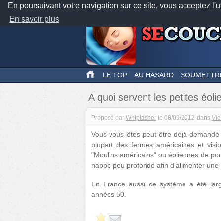
En poursuivant votre navigation sur ce site, vous acceptez l'u
En savoir plus
LE TOP
AU HASARD
SOUMETTR
A quoi servent les petites éo
Proposé par
Whiplasher
le
08/09/2012
dans
Vie
Vous vous êtes peut-être déjà demandé à 
plupart des fermes américaines et visi
"Moulins américains" ou éoliennes de pom
nappe peu profonde afin d'alimenter une c
En France aussi ce système a été larg
années 50.