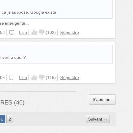
er ça je suppose. Google existe
e intelligente...
:58
iphone
Lien
(
102
)
Répondre
l sert à quoi ?
:06
android
Lien
(
115
)
Répondre
S'abonner
IRES
(
40
)
1
2
Suivant →