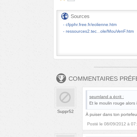
Sources
cfpphr.free.fr/eolienne.htm
ressources2.tec...ole/MouVenF.htm
COMMENTAIRES PRÉ
seumland
a écrit :
Et le moulin rouge alors i
Suppr52
À puiser dans ton portefeui
Posté le
08/09/2012 à 07