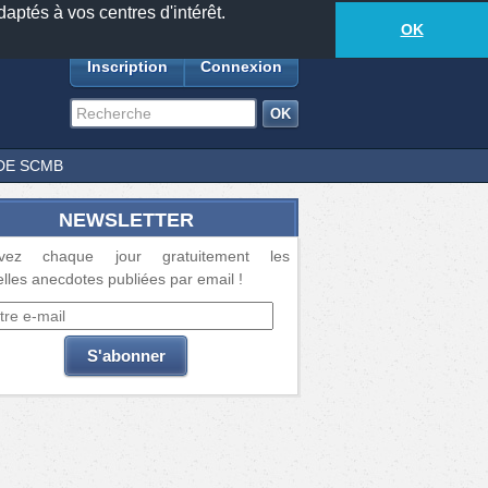
daptés à vos centres d'intérêt.
18877
anecdotes
-
334
lecteurs connectés
ds
OK
Inscription
Connexion
DE SCMB
NEWSLETTER
vez chaque jour gratuitement les
lles anecdotes publiées par email !