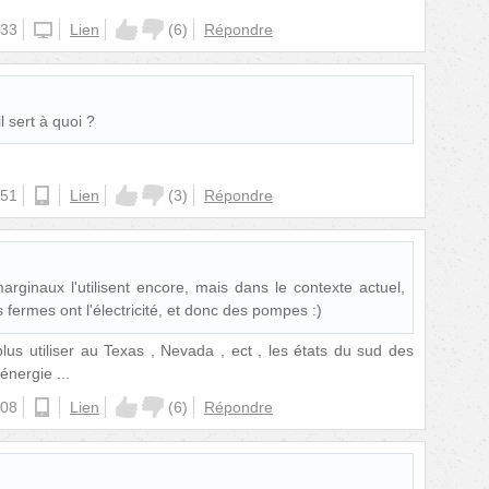
:33
website
Lien
(
6
)
Répondre
l sert à quoi ?
:51
android
Lien
(
3
)
Répondre
arginaux l'utilisent encore, mais dans le contexte actuel,
s fermes ont l'électricité, et donc des pompes :)
plus utiliser au Texas , Nevada , ect , les états du sud des
énergie ...
:08
android
Lien
(
6
)
Répondre