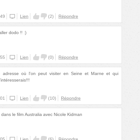
:49
iphone
Lien
(
2
)
Répondre
ller dodo !! :)
:55
website
Lien
(
0
)
Répondre
e adresse où l'on peut visiter en Seine et Marne et qui
intéresserais!!!
:01
iphone
Lien
(
10
)
Répondre
té dans le film Australia avec Nicole Kidman
:05
iphone
Lien
(
6
)
Répondre