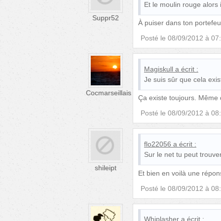
Et le moulin rouge alors i
Suppr52
À puiser dans ton portefeui
Posté le
08/09/2012 à 07
Magiskull
a écrit :
Je suis sûr que cela exis
Cocmarseillais
Ça existe toujours. Même 
Posté le
08/09/2012 à 08
flo22056
a écrit :
Sur le net tu peut trouv
shileipt
Et bien en voilà une répons
Posté le
08/09/2012 à 08
Whiplasher
a écrit :