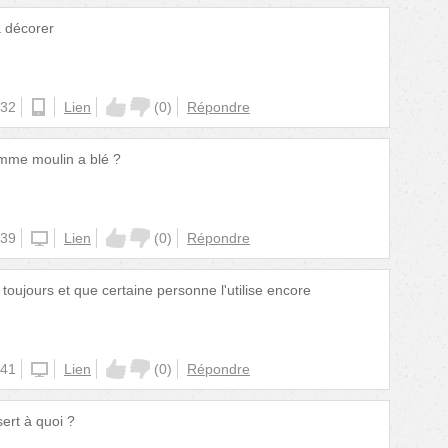
à décorer
:32
android
Lien
(
0
)
Répondre
omme moulin a blé ?
:39
iphone
Lien
(
0
)
Répondre
 toujours et que certaine personne l'utilise encore
:41
iphone
Lien
(
0
)
Répondre
sert à quoi ?