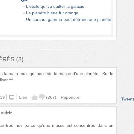
L'étoile qui va quitter la galaxie
La planète bleue fut orange
Un sursaut gamma peut détruire une planète
FÉRÉS
(
3
)
ns la main mais qui possède la masse d'une planète.. Sur le
liser ^^
:39
iphone
Lien
(
267
)
Répondre
Tweet
rticle.
t un trou noir parce qu’une masse est concentrée dans un