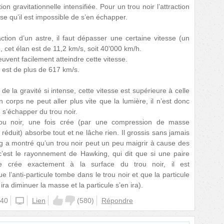
on gravitationnelle intensifiée. Pour un trou noir l’attraction
ense qu’il est impossible de s’en échapper.
ction d’un astre, il faut dépasser une certaine vitesse (un
e, cet élan est de 11,2 km/s, soit 40'000 km/h.
 peuvent facilement atteindre cette vitesse.
se est de plus de 617 km/s.
de la gravité si intense, cette vitesse est supérieure à celle
 corps ne peut aller plus vite que la lumière, il n’est donc
 s’échapper du trou noir.
rou noir, une fois crée (par une compression de masse
réduit) absorbe tout et ne lâche rien. Il grossis sans jamais
ing a montré qu’un trou noir peut un peu maigrir à cause des
 c’est le rayonnement de Hawking, qui dit que si une paire
e" se crée exactement à la surface du trou noir, il est
e l’anti-particule tombe dans le trou noir et que la particule
e ira diminuer la masse et la particule s’en ira).
:40
website
Lien
(
580
)
Répondre