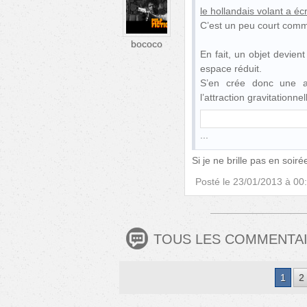
le hollandais volant
a écr
C’est un peu court comme
bococo
En fait, un objet devie
espace réduit.
S’en crée donc une att
l’attraction gravitationne
Si je ne brille pas en soiré
Posté le
23/01/2013 à 00
TOUS LES COMMENTA
1
2