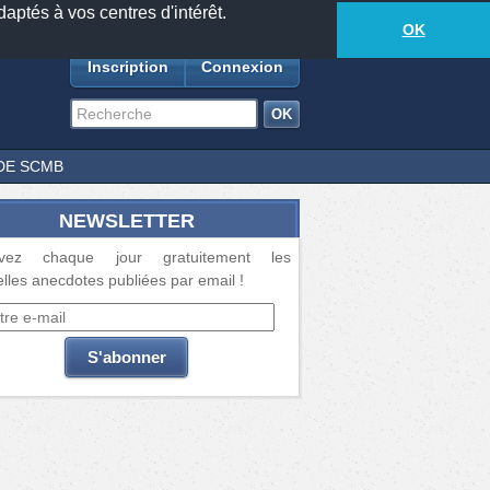
daptés à vos centres d'intérêt.
18877
anecdotes
-
565
lecteurs connectés
ds
OK
Inscription
Connexion
DE SCMB
NEWSLETTER
vez chaque jour gratuitement les
lles anecdotes publiées par email !