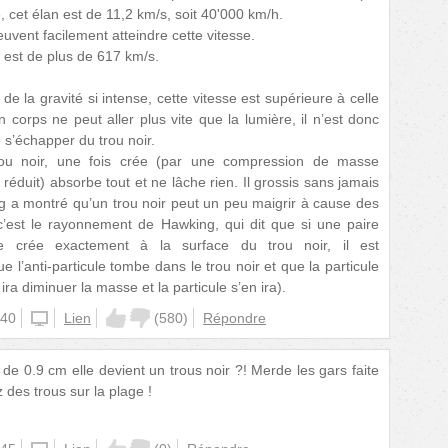
e, cet élan est de 11,2 km/s, soit 40'000 km/h.
 peuvent facilement atteindre cette vitesse.
se est de plus de 617 km/s.
de la gravité si intense, cette vitesse est supérieure à celle
 corps ne peut aller plus vite que la lumière, il n’est donc
 s’échapper du trou noir.
rou noir, une fois crée (par une compression de masse
réduit) absorbe tout et ne lâche rien. Il grossis sans jamais
ing a montré qu’un trou noir peut un peu maigrir à cause des
 c’est le rayonnement de Hawking, qui dit que si une paire
e" se crée exactement à la surface du trou noir, il est
e l’anti-particule tombe dans le trou noir et que la particule
e ira diminuer la masse et la particule s’en ira).
:40
website
Lien
(
580
)
Répondre
n de 0.9 cm elle devient un trous noir ?! Merde les gars faite
des trous sur la plage !