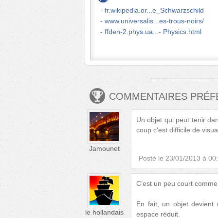
fr.wikipedia.or...e_Schwarzschild
www.universalis...es-trous-noirs/
ffden-2.phys.ua...- Physics.html
COMMENTAIRES PRÉ
Un objet qui peut tenir da
coup c'est difficile de visua
Jamounet
Posté le
23/01/2013 à 00
C’est un peu court comme a
En fait, un objet devien
le hollandais
espace réduit.