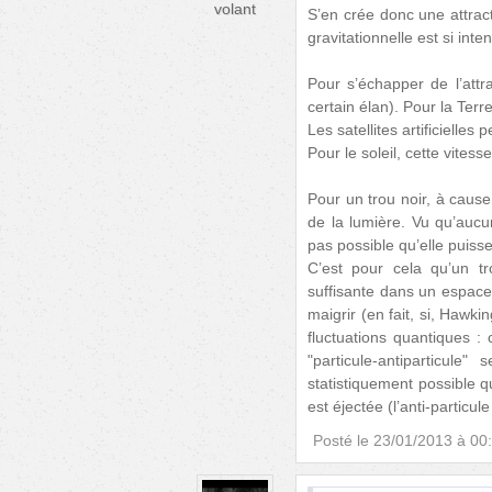
volant
S’en crée donc une attracti
gravitationnelle est si int
Pour s’échapper de l’attra
certain élan). Pour la Terr
Les satellites artificielles
Pour le soleil, cette vites
Pour un trou noir, à cause 
de la lumière. Vu qu’aucun
pas possible qu’elle puisse
C’est pour cela qu’un t
suffisante dans un espace 
maigrir (en fait, si, Hawk
fluctuations quantiques :
"particule-antiparticul
statistiquement possible qu
est éjectée (l’anti-particul
Posté le
23/01/2013 à 00