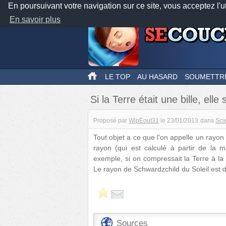
En poursuivant votre navigation sur ce site, vous acceptez l'u
En savoir plus
LE TOP
AU HASARD
SOUMETTR
Si la Terre était une bille, elle 
Proposé par
WipEout31
le
23/01/2013
dans
Sci
Tout objet a ce que l'on appelle un rayo
rayon (qui est calculé à partir de la m
exemple, si on compressait la Terre à la t
Le rayon de Schwardzchild du Soleil est d
Sources