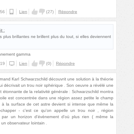
:56
android
Lien
(
27
)
Répondre
it :
es plus brillantes ne brillent plus du tout, si elles deviennent
onnement gamma
:19
iphone
Lien
(
0
)
Répondre
mand Karl Schwarzschild découvrit une solution à la théorie
 qui décrivait un trou noir sphérique . Son oeuvre a révélé une
nt étonnante de la relativité générale : Schwarzschild montra
toile est concentrée dans une région assez petite le champ
ce à la surface de cet astre devient si intense que même la
échapper - c'est ce qu'on appelle un trou noir , région
 par un horizon d'évènement d'où plus rien ( même la
 un observateur lointain .