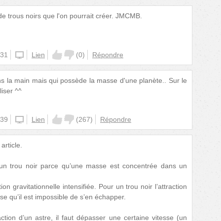
e trous noirs que l'on pourrait créer. JMCMB.
:31
iphone
Lien
(
0
)
Répondre
ns la main mais qui possède la masse d'une planète.. Sur le
liser ^^
:39
iphone
Lien
(
267
)
Répondre
rticle.
t un trou noir parce qu’une masse est concentrée dans un
on gravitationnelle intensifiée. Pour un trou noir l’attraction
ense qu’il est impossible de s’en échapper.
ction d’un astre, il faut dépasser une certaine vitesse (un