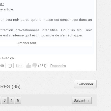
it :
 article.
nt un trou noir parce qu’une masse est concentrée dans un
raction gravitationnelle intensifiée. Pour un trou noir
lle est si intense qu’il est impossible de s’en échapper.
Afficher tout
e avec ça..
:49
iphone
Lien
(
281
)
Répondre
S'abonner
IRES
(
95
)
3
4
5
Suivant →