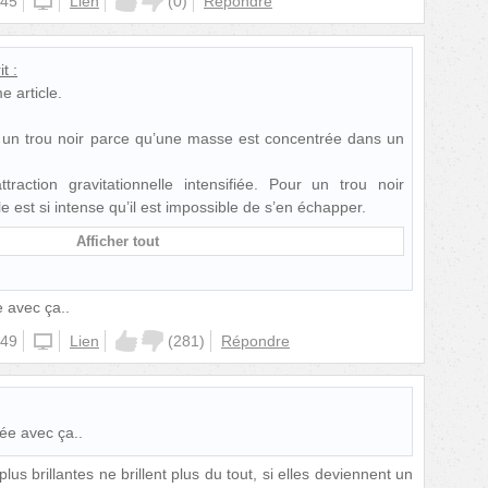
:45
website
Lien
(
0
)
Répondre
it :
 article.
nt un trou noir parce qu’une masse est concentrée dans un
raction gravitationnelle intensifiée. Pour un trou noir
lle est si intense qu’il est impossible de s’en échapper.
Afficher tout
e avec ça..
:49
iphone
Lien
(
281
)
Répondre
rée avec ça..
 plus brillantes ne brillent plus du tout, si elles deviennent un