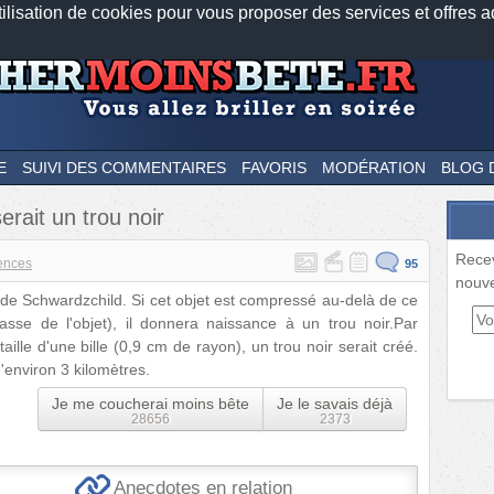
tilisation de cookies pour vous proposer des services et offres a
Nos applications mobiles
Newsletter
Facebook
Twitter
Fee
E
SUIVI DES COMMENTAIRES
FAVORIS
MODÉRATION
BLOG 
serait un trou noir
Rece
ences
95
nouve
n de Schwardzchild. Si cet objet est compressé au-delà de ce
asse de l'objet), il donnera naissance à un trou noir.Par
aille d'une bille (0,9 cm de rayon), un trou noir serait créé.
'environ 3 kilomètres.
Je me coucherai moins bête
Je le savais déjà
28656
2373
Anecdotes en relation