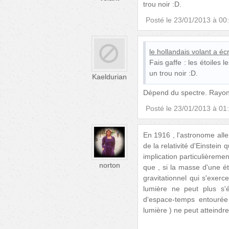
trou noir :D.
Posté le
23/01/2013 à 00
le hollandais volant
a écr
Fais gaffe : les étoiles l
un trou noir :D.
Kaeldurian
Dépend du spectre. Ray
Posté le
23/01/2013 à 01
En 1916 , l'astronome alle
de la relativité d'Einstein
implication particulièreme
norton
que , si la masse d'une é
gravitationnel qui s'exer
lumière ne peut plus s'
d'espace-temps entourée
lumière ) ne peut atteindre