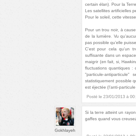
certain élan). Pour la Terr
Les satellites artificielles
Pour le soleil, cette vites
Pour un trou noir, à cause 
de la lumière. Vu qu’aucun
pas possible qu’elle puisse
C’est pour cela qu’un t
suffisante dans un espace 
maigrir (en fait, si, Hawk
fluctuations quantiques :
"particule-antiparticul
statistiquement possible qu
est éjectée (l’anti-particul
Posté le
23/01/2013 à 00
Si la terre atteint un rayo
gaffes quand vous creusez 
Gokhlayeh