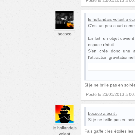
Posté le
23/01/2013 à 00
le hollandais volant
a écr
C’est un peu court comme
bococo
En fait, un objet devie
espace réduit.
S’en crée donc une att
l’attraction gravitationne
Si je ne brille pas en soiré
Posté le
23/01/2013 à 00
bococo
a écrit :
Si je ne brille pas en soi
le hollandais
Fais gaffe : les étoiles les
volant