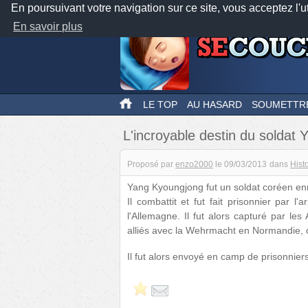
En poursuivant votre navigation sur ce site, vous acceptez l'u
En savoir plus
LE TOP
AU HASARD
SOUMETTR
L'incroyable destin du soldat
Proposé par
enzo2000
le
09/03/2013
dans
Hist
Yang Kyoungjong fut un soldat coréen enr
Il combattit et fut fait prisonnier par 
l'Allemagne. Il fut alors capturé par le
alliés avec la Wehrmacht en Normandie, ou 
Il fut alors envoyé en camp de prisonnier