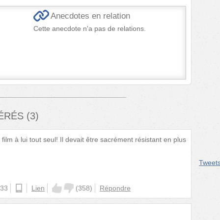
Anecdotes en relation
Cette anecdote n'a pas de relations.
FÉRÉS
(
3
)
film à lui tout seul! Il devait être sacrément résistant en plus
Tweet
:33
android
Lien
(
358
)
Répondre