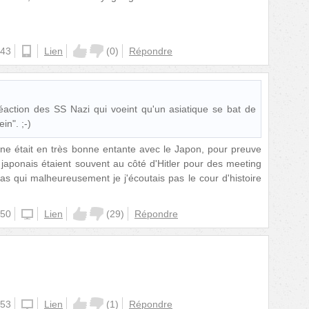
:43
android
Lien
(
0
)
Répondre
 réaction des SS Nazi qui voeint qu'un asiatique se bat de
in". ;-)
e était en très bonne entante avec le Japon, pour preuve
é japonais étaient souvent au côté d'Hitler pour des meeting
 qui malheureusement je j'écoutais pas le cour d'histoire
:50
iphone
Lien
(
29
)
Répondre
:53
iphone
Lien
(
1
)
Répondre