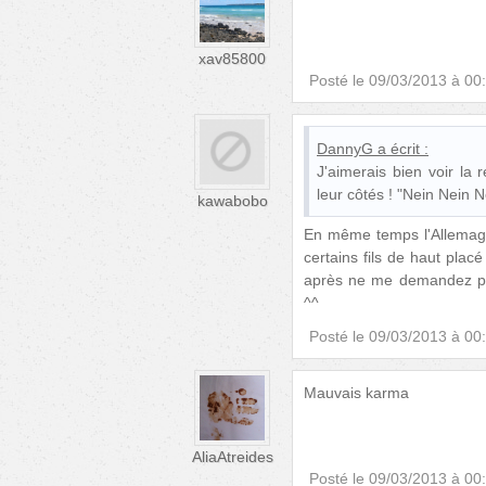
xav85800
Posté le
09/03/2013 à 00
DannyG
a écrit :
J'aimerais bien voir la
leur côtés ! "Nein Nein Ne
kawabobo
En même temps l'Allemagn
certains fils de haut plac
après ne me demandez pas
^^
Posté le
09/03/2013 à 00
Mauvais karma
AliaAtreides
Posté le
09/03/2013 à 00