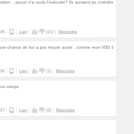
tion... aucun n'a voulu l'exécuter? Ils auraient pu craindre
:35
android
Lien
(
21
)
Répondre
 une chance de fou a pas mourir avant . comme mon VDD il
:36
android
Lien
(
1
)
Répondre
deux camps
:37
android
Lien
(
0
)
Répondre