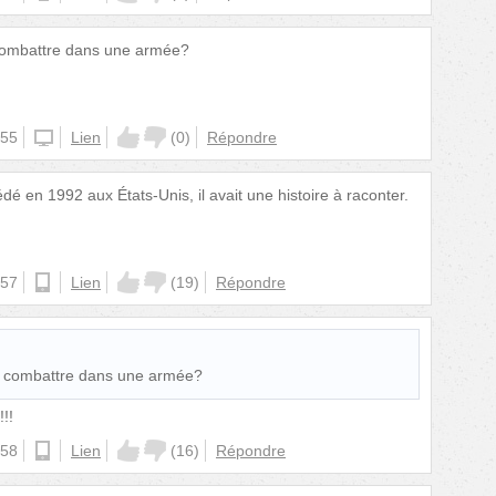
combattre dans une armée?
:55
website
Lien
(
0
)
Répondre
dé en 1992 aux États-Unis, il avait une histoire à raconter.
:57
android
Lien
(
19
)
Répondre
 combattre dans une armée?
!!
:58
android
Lien
(
16
)
Répondre