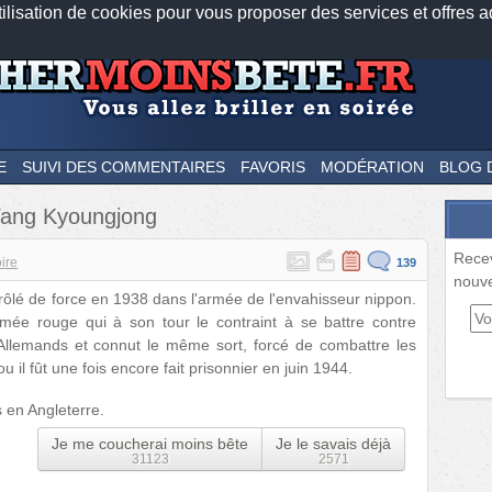
tilisation de cookies pour vous proposer des services et offres a
Nos applications mobiles
Newsletter
Facebook
Twitter
Fee
E
SUIVI DES COMMENTAIRES
FAVORIS
MODÉRATION
BLOG 
 Yang Kyoungjong
Rece
oire
139
nouve
ôlé de force en 1938 dans l'armée de l'envahisseur nippon.
l'armée rouge qui à son tour le contraint à se battre contre
s Allemands et connut le même sort, forcé de combattre les
il fût une fois encore fait prisonnier en juin 1944.
s en Angleterre.
Je me coucherai moins bête
Je le savais déjà
31123
2571