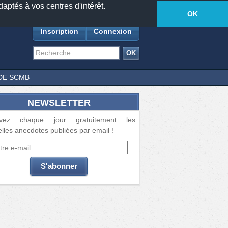
daptés à vos centres d'intérêt.
18885
anecdotes
-
533
lecteurs connectés
ds
OK
Inscription
Connexion
DE SCMB
NEWSLETTER
vez chaque jour gratuitement les
lles anecdotes publiées par email !