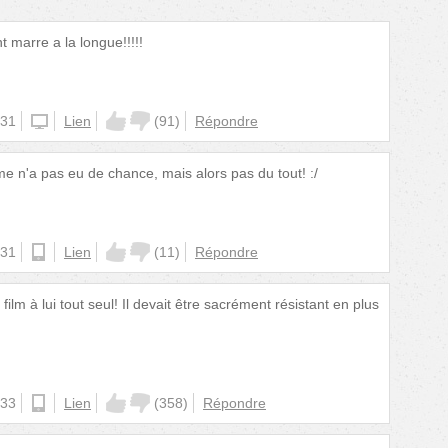
t marre a la longue!!!!!
:31
iphone
Lien
(
91
)
Répondre
e n'a pas eu de chance, mais alors pas du tout! :/
:31
android
Lien
(
11
)
Répondre
film à lui tout seul! Il devait être sacrément résistant en plus
:33
android
Lien
(
358
)
Répondre