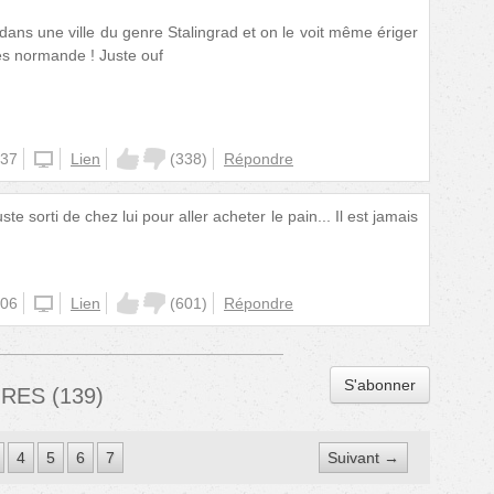
 dans une ville du genre Stalingrad et on le voit même ériger
es normande ! Juste ouf
:37
iphone
Lien
(
338
)
Répondre
uste sorti de chez lui pour aller acheter le pain... Il est jamais
:06
iphone
Lien
(
601
)
Répondre
S'abonner
IRES
(
139
)
4
5
6
7
Suivant →