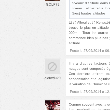
niveaux d'altitude dans 
GOLF78
niveau : alto-stratus lo
(très) hautes altitudes.
Et @ Alheal et @ Reivax59
trouve le plus en altitud
000m... Tous les autres
commence bien plus bas ; 
altitude.
Posté le
27/09/2014 à 06
Il y a d'autres facteurs 
nuages sont composés éga
Ces derniers attirent t
dieuxdu29
condensation et d' aglutin
la variation de l 'humidite re
Posté le
27/09/2014 à 12
Comme souvent avec la que
Les explications tourne