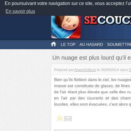
En poursuivant votre navigation sur ce site, vous acceptez l'u
En savoir plus
LE TOP
AU HASARD
SOUMETTR
Un nuage est plus lourd qu'il en
Proposé par
AnarchicBuzz
le
26/09/2014
dans
S
Bien qu'ils flottent dans le ciel, les nuag
masse est constituée de glaces, de fines
de l'air étant plus élevée que celle des
en l'air par des courants et des cham
lourdes, elles sont évacuées, c'est alors qu