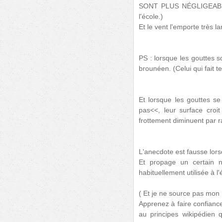
SONT PLUS NÉGLIGEABLE (
l'école.)
Et le vent l'emporte très 
PS : lorsque les gouttes s
brounéen. (Celui qui fait t
Et lorsque les gouttes s
pas<<, leur surface cro
frottement diminuent par rap
L'anecdote est fausse lor
Et propage un certain n
habituellement utilisée à l'
( Et je ne source pas mon 
Apprenez à faire confiance
au principes wikipédien 