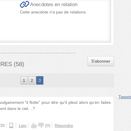
Anecdotes en relation
Cette anecdote n'a pas de relations.
S'abonner
IRES
(
58
)
1
2
3
Tweet
ulgairement "il flotte" pour dire qu'il pleut alors qu'en faites
ent dans le ciel. ..?
:39
android
Lien
(
0
)
Répondre