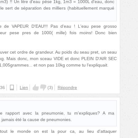
r m3) !! Un litre d'eau pèse 1kg, 1m3 = 1000L d'eau, donc
le sert de séparation des milliers (habituellement marqué
le de VAPEUR D'EAU!!! Pas d'eau ! L'eau pese grosso
eur pese pres de 1000( mille) fois moins! Donc bien
ver cet ordre de grandeur. Au poids du seau pret, un seau
10kg. Mais donc, mon sceau VIDE et donc PLEIN D'AIR SEC
05grammes... et non pas 10kg comme tu l'expliquait.
:36
android
Lien
(
3
)
Répondre
le rapport avec la pneumonie, tu m'expliques? A ma
a jamais été la cause de pneumonies.
 tout le monde on est la pour ca, au lieu d'attaquer