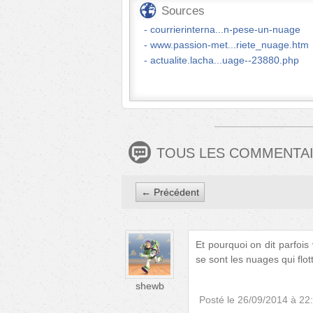
Sources
courrierinterna...n-pese-un-nuage
www.passion-met...riete_nuage.htm
actualite.lacha...uage--23880.php
TOUS LES COMMENTA
← Précédent
Et pourquoi on dit parfois v
se sont les nuages qui flott
shewb
Posté le
26/09/2014 à 22