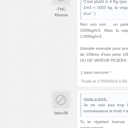
C'est plutôt à 4 Kg (pa
1m3 = 1003 kg, la virgu
-THC-
d'un ' )
Khorne
Non non non.... on par
1000kg/m3. Mais la vap
1,005kg/m3...
Usimple exemple pour prou
de 10litres d'eau pese 
OU DE VAPEUR PESERA 1,0
;) sans rancune !
Posté le
27/09/2014 à 00
youtu
a écrit :
Je ne vois pas trop 
connaissance le froid n'
fafou38
Tu te répètes! Instruis
cyniquement..