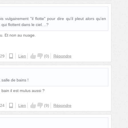
s vulgairement "il flotte" pour dire qu'il pleut alors qu'en
qui flottent dans le ciel. ..?
'eau. Et non au nuage.
:29
android
Lien
(
0
)
Répondre
salle de bains !
 bain il est mulus aussi ?
:24
android
Lien
(
9
)
Répondre