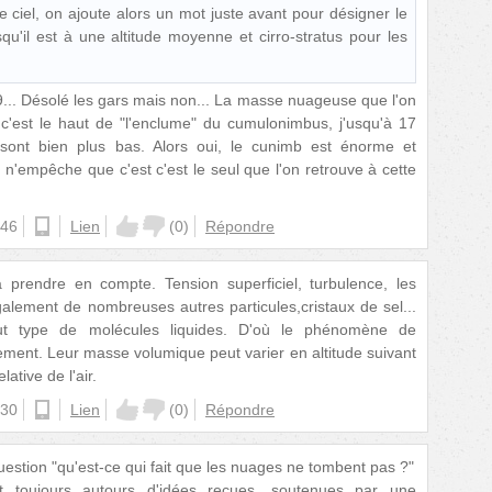
le ciel, on ajoute alors un mot juste avant pour désigner le
rsqu'il est à une altitude moyenne et cirro-stratus pour les
... Désolé les gars mais non... La masse nuageuse que l'on
e c'est le haut de "l'enclume" du cumulonimbus, j'usqu'à 17
 sont bien plus bas. Alors oui, le cunimb est énorme et
n'empêche que c'est c'est le seul que l'on retrouve à cette
:46
ios
Lien
(
0
)
Répondre
à prendre en compte. Tension superficiel, turbulence, les
lement de nombreuses autres particules,cristaux de sel...
out type de molécules liquides. D'où le phénomène de
ement. Leur masse volumique peut varier en altitude suivant
lative de l'air.
:30
android
Lien
(
0
)
Répondre
stion "qu'est-ce qui fait que les nuages ne tombent pas ?"
nt toujours autours d'idées reçues, soutenues par une