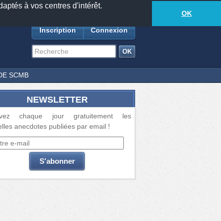
daptés à vos centres d'intérêt.
18881
anecdotes
-
380
lecteurs connectés
ds
OK
Inscription
Connexion
DE SCMB
NEWSLETTER
vez chaque jour gratuitement les
lles anecdotes publiées par email !