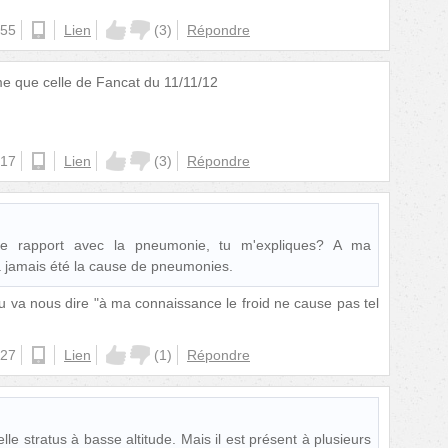
:55
ios
Lien
(
3
)
Répondre
e que celle de Fancat du 11/11/12
:17
android
Lien
(
3
)
Répondre
le rapport avec la pneumonie, tu m'expliques? A ma
a jamais été la cause de pneumonies.
u va nous dire "à ma connaissance le froid ne cause pas tel
:27
ios
Lien
(
1
)
Répondre
elle stratus à basse altitude. Mais il est présent à plusieurs