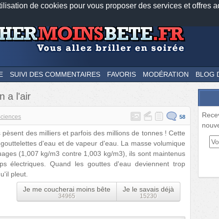
tilisation de cookies pour vous proposer des services et offres a
Nos applications mobiles
Newsletter
Facebook
Twitter
Fee
E
SUIVI DES COMMENTAIRES
FAVORIS
MODÉRATION
BLOG 
 a l'air
Rece
ciences
58
nouve
es pèsent des milliers et parfois des millions de tonnes ! Cette
 gouttelettes d'eau et de vapeur d'eau. La masse volumique
 nuages (1,007 kg/m3 contre 1,003 kg/m3), ils sont maintenus
ps électriques. Quand les gouttes d'eau deviennent trop
'il pleut.
Je me coucherai moins bête
Je le savais déjà
34965
15230