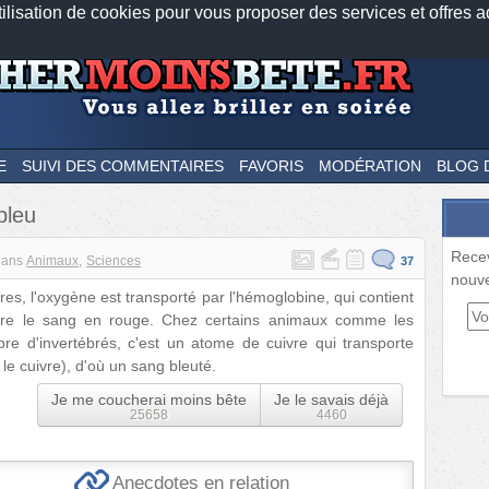
tilisation de cookies pour vous proposer des services et offres a
Nos applications mobiles
Newsletter
Facebook
Twitter
Fee
E
SUIVI DES COMMENTAIRES
FAVORIS
MODÉRATION
BLOG 
bleu
Rece
dans
Animaux
Sciences
37
nouve
s, l'oxygène est transporté par l'hémoglobine, qui contient
ore le sang en rouge. Chez certains animaux comme les
re d'invertébrés, c'est un atome de cuivre qui transporte
e cuivre), d'où un sang bleuté.
Je me coucherai moins bête
Je le savais déjà
25658
4460
Anecdotes en relation