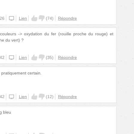
:26
unknown
Lien
(
74
)
Répondre
s couleurs -> oxydation du fer (rouille proche du rouge) et
he du vert) ?
:42
unknown
Lien
(
35
)
Répondre
t pratiquement certain.
:42
unknown
Lien
(
12
)
Répondre
g bleu