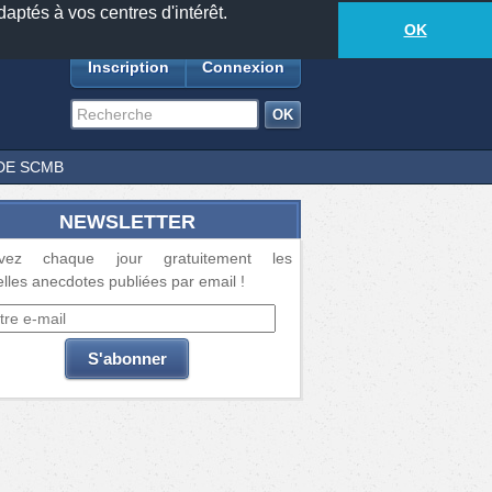
daptés à vos centres d'intérêt.
18881
anecdotes
-
418
lecteurs connectés
ds
OK
Inscription
Connexion
DE SCMB
NEWSLETTER
vez chaque jour gratuitement les
lles anecdotes publiées par email !