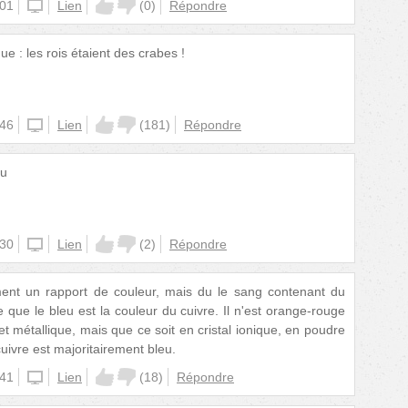
:01
unknown
Lien
(
0
)
Répondre
ue : les rois étaient des crabes !
:46
unknown
Lien
(
181
)
Répondre
eu
:30
unknown
Lien
(
2
)
Répondre
ement un rapport de couleur, mais du le sang contenant du
e que le bleu est la couleur du cuivre. Il n'est orange-rouge
t métallique, mais que ce soit en cristal ionique, en poudre
cuivre est majoritairement bleu.
:41
unknown
Lien
(
18
)
Répondre