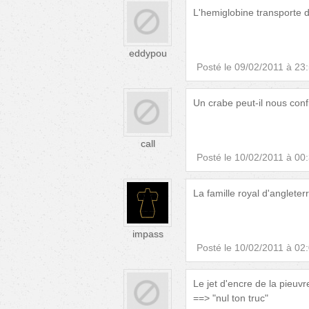
L'hemiglobine transporte 
eddypou
Posté le
09/02/2011 à 23
Un crabe peut-il nous con
call
Posté le
10/02/2011 à 00
La famille royal d'angleter
impass
Posté le
10/02/2011 à 02
Le jet d'encre de la pieuv
==> "nul ton truc"