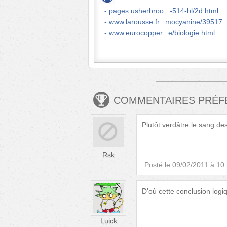
pages.usherbroo...-514-bl/2d.html
www.larousse.fr...mocyanine/39517
www.eurocopper...e/biologie.html
COMMENTAIRES PRÉ
Plutôt verdâtre le sang des
Rsk
Posté le
09/02/2011 à 10
D'où cette conclusion logiq
Luick