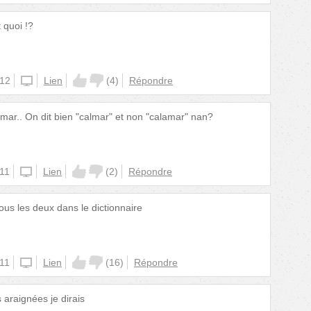
 quoi !?
:12
unknown
Lien
(
4
)
Répondre
almar.. On dit bien "calmar" et non "calamar" nan?
:11
unknown
Lien
(
2
)
Répondre
tous les deux dans le dictionnaire
:11
unknown
Lien
(
16
)
Répondre
 araignées je dirais