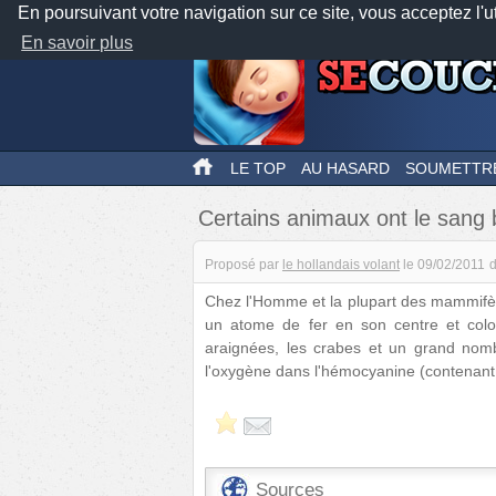
En poursuivant votre navigation sur ce site, vous acceptez l'u
En savoir plus
LE TOP
AU HASARD
SOUMETTR
Certains animaux ont le sang 
Proposé par
le hollandais volant
le
09/02/2011
Chez l'Homme et la plupart des mammifère
un atome de fer en son centre et col
araignées, les crabes et un grand nomb
l'oxygène dans l'hémocyanine (contenant l
Sources