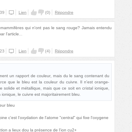
:39
unknown
Lien
(
0
)
Répondre
es mammifères qui n'ont pas le sang rouge? Jamais entendu
r l'article...
:23
unknown
Lien
(
4
)
Répondre
vement un rapport de couleur, mais du le sang contenant du
arce que le bleu est la couleur du cuivre. Il n'est orange-
solide et métallique, mais que ce soit en cristal ionique,
ionique, le cuivre est majoritairement bleu.
leur bleu
e c'est l'oxydation de l'atome "central" qui fixe l'oxygene
ion a lieux dou la présence de l'ion cu2+