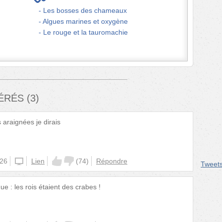
Les bosses des chameaux
Algues marines et oxygène
Le rouge et la tauromachie
FÉRÉS
(
3
)
 araignées je dirais
:26
unknown
Lien
(
74
)
Répondre
Tweet
ue : les rois étaient des crabes !