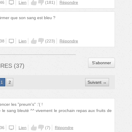
:46
unknown
Lien
(
181
)
Répondre
firmer que son sang est bleu ?
:38
unknown
Lien
(
223
)
Répondre
S'abonner
IRES
(
37
)
1
2
Suivant →
cer les "preum's" :'( !
 le sang bleuté ^^ vivement le prochain repas aux fruits de
:36
unknown
Lien
(
7
)
Répondre