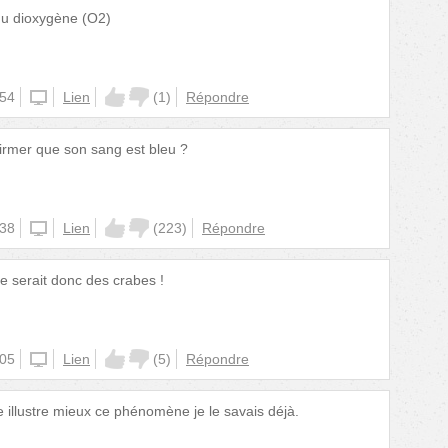
du dioxygène (O2)
:54
unknown
Lien
(
1
)
Répondre
firmer que son sang est bleu ?
:38
unknown
Lien
(
223
)
Répondre
re serait donc des crabes !
:05
unknown
Lien
(
5
)
Répondre
re illustre mieux ce phénomène je le savais déjà.