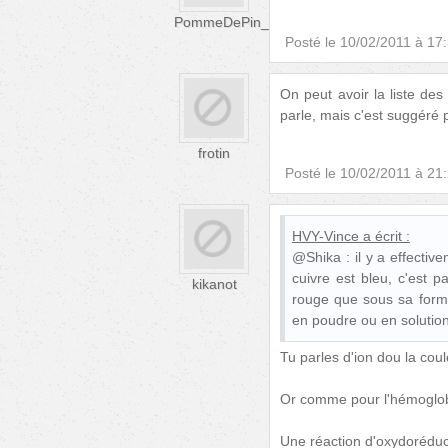
PommeDePin_
Posté le
10/02/2011 à 17
On peut avoir la liste d
parle, mais c'est suggéré pa
frotin
Posté le
10/02/2011 à 21
HVY-Vince
a écrit :
@Shika : il y a effecti
cuivre est bleu, c'est p
kikanot
rouge que sous sa forme 
en poudre ou en solution 
Tu parles d'ion dou la cou
Or comme pour l'hémoglobin
Une réaction d'oxydoréduct