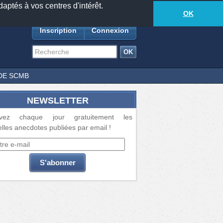
daptés à vos centres d'intérêt.
18885
anecdotes
-
465
lecteurs connectés
ds
OK
Inscription
Connexion
DE SCMB
NEWSLETTER
vez chaque jour gratuitement les
lles anecdotes publiées par email !