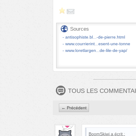
Sources
antisophiste.bl...-de-pierre.html
www.courrierint...esent-une-tonne
www.loretlargen...de-lile-de-yap/
TOUS LES COMMENTA
← Précédent
BoomSkiwi
a écrit :