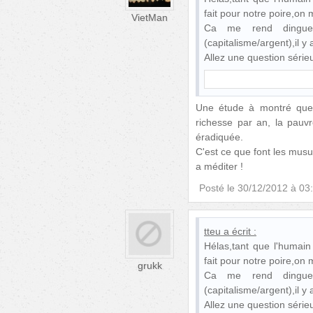
fait pour notre poire,on 
VietMan
Ca me rend dingu
(capitalisme/argent),il y
Allez une question séri
Une étude à montré que 
richesse par an, la pauv
éradiquée.
C'est ce que font les musu
a méditer !
Posté le
30/12/2012 à 03
tteu
a écrit :
Hélas,tant que l'humain
fait pour notre poire,on 
grukk
Ca me rend dingu
(capitalisme/argent),il y
Allez une question séri