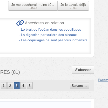
Je me coucherai moins bête
Je le savais déjà
24573
2003
Anecdotes en relation
Le bruit de l'océan dans les coquillages
La digestion particulière des oiseaux
Les coquillages ne sont pas tous inoffensifs
S'abonner
IRES
(
81
)
Tweet
1
2
3
4
5
Suivant →