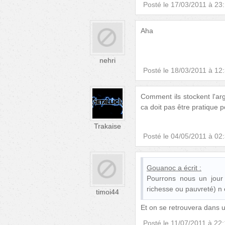
Posté le
17/03/2011 à 23
Aha
nehri
Posté le
18/03/2011 à 12
Comment ils stockent l'ar
ca doit pas être pratique 
Trakaise
Posté le
04/05/2011 à 02
Gouanoc
a écrit :
Pourrons nous un jour
richesse ou pauvreté) n e
timoi44
Et on se retrouvera dans u
Posté le
11/07/2011 à 22