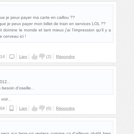
ue je peux payer ma carte en caillou ??
ue je peux payer mon billet de train en services LOL ??
nt domine le monde et tant mieux j'ai l'impression qu'il y a
 cerveau ici !
:14
iphone
Lien
(
2
)
Répondre
012...
 besoin d'oseille...
voir...
:04
android
Lien
(
0
)
Répondre
 sera sur terre,on restera comme ça,d'ailleurs plutôt bien