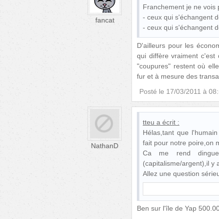
Franchement je ne vois p
- ceux qui s'échangent de
fancat
- ceux qui s'échangent d
D'ailleurs pour les économ
qui diffère vraiment c'est
"coupures" restent où ell
fur et à mesure des transa
Posté le
17/03/2011 à 08
tteu
a écrit :
Hélas,tant que l'humain
fait pour notre poire,on 
NathanD
Ca me rend dingu
(capitalisme/argent),il y
Allez une question séri
Ben sur l'île de Yap 500.00