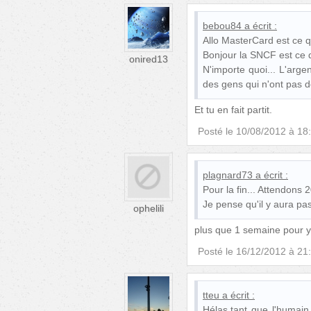
bebou84
a écrit :
Allo MasterCard est ce q
Bonjour la SNCF est ce q
onired13
N'importe quoi... L'arge
des gens qui n'ont pas de
Et tu en fait partit.
Posté le
10/08/2012 à 18
plagnard73
a écrit :
Pour la fin... Attendons 2
Je pense qu'il y aura pas
ophelili
plus que 1 semaine pour y 
Posté le
16/12/2012 à 21
tteu
a écrit :
Hélas,tant que l'humain