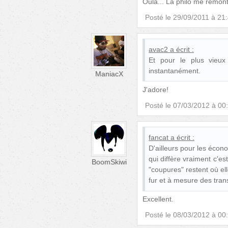
Oula... La philo me remonte
Posté le
29/09/2011 à 21
avac2
a écrit :
Et pour le plus vieux
instantanément.
ManiacX
J'adore!
Posté le
07/03/2012 à 00
fancat
a écrit :
D'ailleurs pour les écono
qui diffère vraiment c'es
BoomSkiwi
"coupures" restent où el
fur et à mesure des tran
Excellent.
Posté le
08/03/2012 à 00