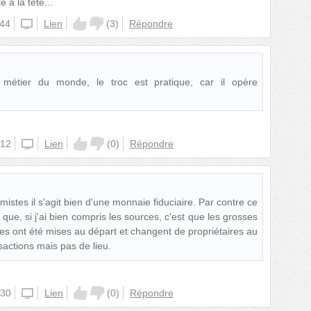
 à la tête...
:44
unknown
Lien
(
3
)
Répondre
 métier du monde, le troc est pratique, car il opère
:12
iphone
Lien
(
0
)
Répondre
mistes il s'agit bien d'une monnaie fiduciaire. Par contre ce
t que, si j'ai bien compris les sources, c'est que les grosses
les ont été mises au départ et changent de propriétaires au
sactions mais pas de lieu.
:30
iphone
Lien
(
0
)
Répondre