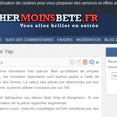
tilisation de cookies pour vous proposer des services et offres a
Nos applications mobiles
Newsletter
Facebook
Twitter
Fee
E
SUIVI DES COMMENTAIRES
FAVORIS
MODÉRATION
BLOG 
de Yap
Rece
ite
81
nouve
me monétaire très spécial. Bien qu'utilisant de simples
ns, les montants importants sont parfois payés à l'aide de
r des tonnes. La valeur des pièces est déterminée par leur
nir, la pierre utilisée n'existant pas sur l'île.
ent fabriquées ces pièces était long et dangereux. Si une
valeur de la pièce rapportée augmentait.
ujours cours, mais les coquillages ont été remplacés par des