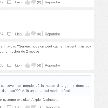
:17
unknown
Lien
(
0
)
Répondre
:37
unknown
Lien
(
0
)
Répondre
gent la-bas ?Sérieux nous on peut cacher l'argent mais eux
pour un rocher de 2 mètres...
:33
unknown
Lien
(
4
)
Répondre
 concevoir un monde où la notion d' argent ( donc de
xiste pas??? Voilà un débat qui mérite réflexion.....
n systeme exploitant/exploité/fainéant
:19
unknown
Lien
(
1
)
Répondre