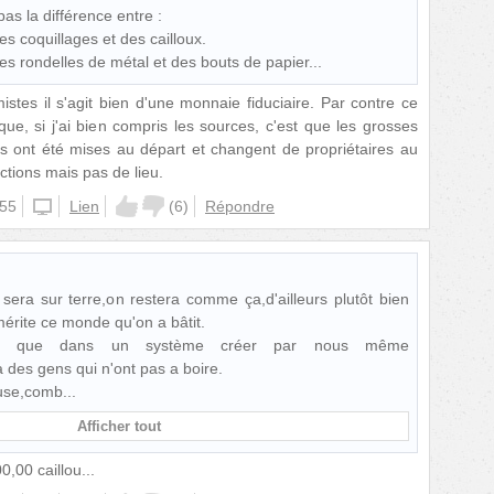
as la différence entre :
s coquillages et des cailloux.
es rondelles de métal et des bouts de papier...
istes il s'agit bien d'une monnaie fiduciaire. Par contre ce
 que, si j'ai bien compris les sources, c'est que les grosses
es ont été mises au départ et changent de propriétaires au
ctions mais pas de lieu.
:55
unknown
Lien
(
6
)
Répondre
 sera sur terre,on restera comme ça,d'ailleurs plutôt bien
mérite ce monde qu'on a bâtit.
e que dans un système créer par nous même
 a des gens qui n'ont pas a boire.
euse,comb
Afficher tout
0,00 caillou...