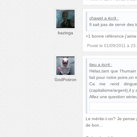
chawet
a écrit :
Il sait pas de servir des tr
bazinga
+1 bonne référence j'aime 
Posté le
01/09/2011 à 23
tteu
a écrit :
Hélas,tant que l'humain
fait pour notre poire,on 
GodPotiron
Ca me rend dingu
(capitalisme/argent),il y
Allez une question séri
Le mérite-t-on? Je pense p
de bon...