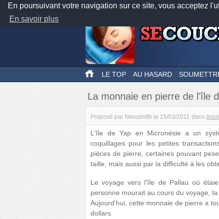
En poursuivant votre navigation sur ce site, vous acceptez l'u
En savoir plus
LE TOP
AU HASARD
SOUMETTR
La monnaie en pierre de l'île 
Proposé par
Neozenith
le
15/03/2011
dans
Insol
L'île de Yap en Micronésie a un systè
coquillages pour les petites transactio
pièces de pierre, certaines pouvant pese
taille, mais aussi par la difficulté à les obte
Le voyage vers l'île de Pallau où étai
personne mourait au cours du voyage, la 
Aujourd'hui, cette monnaie de pierre a to
dollars.