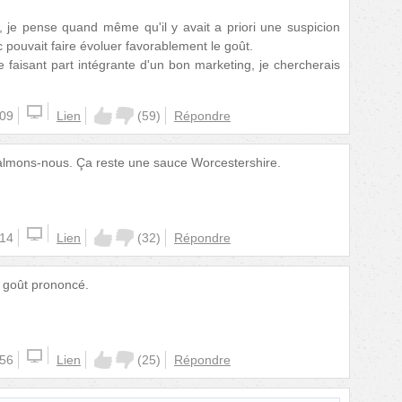
, je pense quand même qu'il y avait a priori une suspicion
c pouvait faire évoluer favorablement le goût.
e faisant part intégrante d'un bon marketing, je chercherais
:09
Lien
(
59
)
Répondre
 Calmons-nous. Ça reste une sauce Worcestershire.
:14
Lien
(
32
)
Répondre
 goût prononcé.
:56
Lien
(
25
)
Répondre