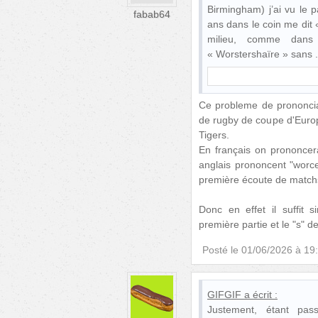
Birmingham) j’ai vu le 
fabab64
ans dans le coin me dit
milieu, comme dans
« Worstershaïre » sans
Ce probleme de prononciat
de rugby de coupe d'Europ
Tigers.
En français on prononcerai
anglais prononcent "worce-
première écoute de matchs
Donc en effet il suffit 
première partie et le "s" 
Posté le
01/06/2026 à 19
GIFGIF
a écrit :
Justement, étant pas