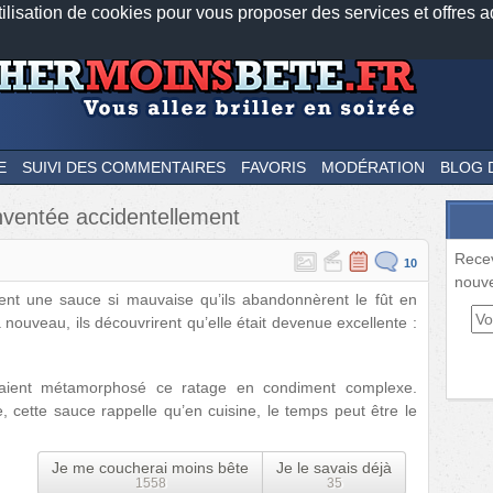
tilisation de cookies pour vous proposer des services et offres a
Nos applications mobiles
Newsletter
Facebook
Twitter
Fee
E
SUIVI DES COMMENTAIRES
FAVORIS
MODÉRATION
BLOG 
nventée accidentellement
Rece
10
nouve
rent une sauce si mauvaise qu’ils abandonnèrent le fût en
 nouveau, ils découvrirent qu’elle était devenue excellente :
 avaient métamorphosé ce ratage en condiment complexe.
e, cette sauce rappelle qu’en cuisine, le temps peut être le
Je me coucherai moins bête
Je le savais déjà
1558
35