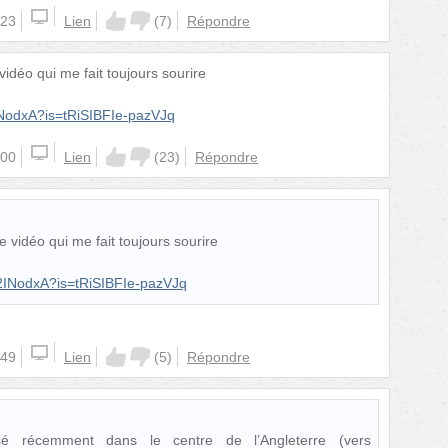
:23
Lien
(
7
)
Répondre
vidéo qui me fait toujours sourire
INodxA?is=tRiSIBFIe-pazVJq
:00
Lien
(
23
)
Répondre
e vidéo qui me fait toujours sourire
42INodxA?is=tRiSIBFIe-pazVJq
:49
Lien
(
5
)
Répondre
sé récemment dans le centre de l’Angleterre (vers