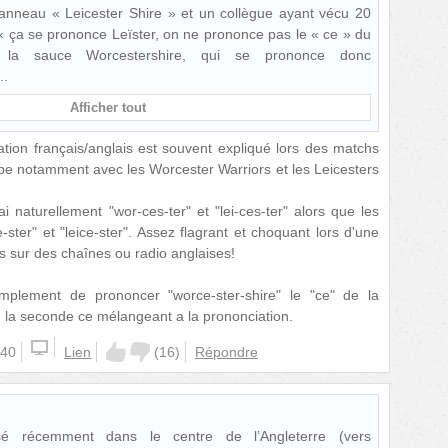
panneau « Leicester Shire » et un collègue ayant vécu 20
 « ça se prononce Leïster, on ne prononce pas le « ce » du
 la sauce Worcestershire, qui se prononce donc
Afficher tout
ion français/anglais est souvent expliqué lors des matchs
e notamment avec les Worcester Warriors et les Leicesters
 naturellement "wor-ces-ter" et "lei-ces-ter" alors que les
ster" et "leice-ster". Assez flagrant et choquant lors d'une
 sur des chaînes ou radio anglaises!
simplement de prononcer "worce-ster-shire" le "ce" de la
de la seconde ce mélangeant a la prononciation.
:40
Lien
(
16
)
Répondre
sé récemment dans le centre de l’Angleterre (vers