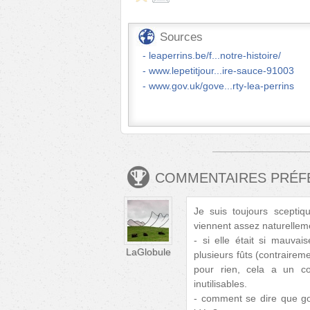
Sources
leaperrins.be/f...notre-histoire/
www.lepetitjour...ire-sauce-91003
www.gov.uk/gove...rty-lea-perrins
COMMENTAIRES PRÉ
Je suis toujours scepti
viennent assez naturellem
- si elle était si mauvai
LaGlobule
plusieurs fûts (contraireme
pour rien, cela a un co
inutilisables.
- comment se dire que g