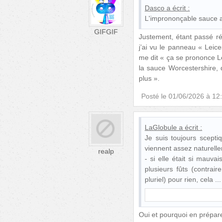
Dasco
a écrit :
L'imprononçable sauce 
GIFGIF
Justement, étant passé r
j’ai vu le panneau « Leic
me dit « ça se prononce L
la sauce Worcestershire,
plus ».
Posté le
01/06/2026 à 12
LaGlobule
a écrit :
Je suis toujours scept
viennent assez naturelle
realp
- si elle était si mauva
plusieurs fûts (contrai
pluriel) pour rien, cela
Oui et pourquoi en préparer