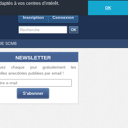
daptés à vos centres d'intérêt.
18877
anecdotes
-
557
lecteurs connectés
ds
OK
Inscription
Connexion
DE SCMB
NEWSLETTER
vez chaque jour gratuitement les
lles anecdotes publiées par email !