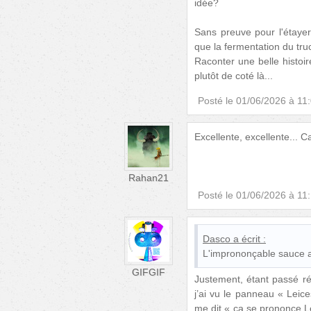
idée?
Sans preuve pour l'étayer
que la fermentation du tru
Raconter une belle histoir
plutôt de coté là...
Posté le
01/06/2026 à 11
Excellente, excellente...
Rahan21
Posté le
01/06/2026 à 11
Dasco
a écrit :
L'imprononçable sauce 
GIFGIF
Justement, étant passé r
j’ai vu le panneau « Leic
me dit « ça se prononce L