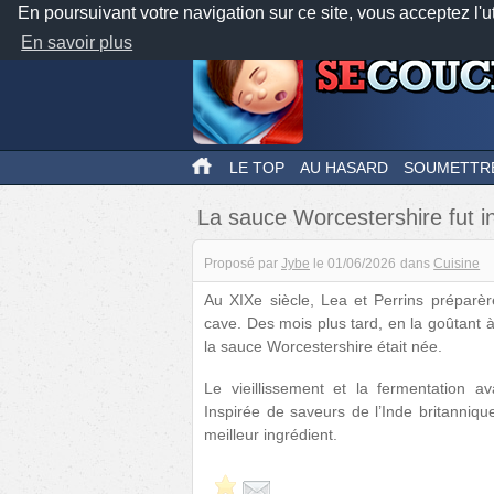
En poursuivant votre navigation sur ce site, vous acceptez l'u
En savoir plus
LE TOP
AU HASARD
SOUMETTR
La sauce Worcestershire fut i
Proposé par
Jybe
le
01/06/2026
dans
Cuisine
Au XIXe siècle, Lea et Perrins préparè
cave. Des mois plus tard, en la goûtant à
la sauce Worcestershire était née.
Le vieillissement et la fermentation
Inspirée de saveurs de l’Inde britanniqu
meilleur ingrédient.