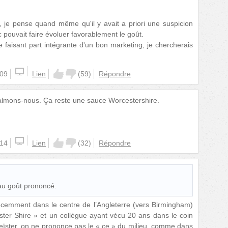
, je pense quand même qu'il y avait a priori une suspicion
c pouvait faire évoluer favorablement le goût.
e faisant part intégrante d'un bon marketing, je chercherais
:09
Lien
(
59
)
Répondre
 Calmons-nous. Ça reste une sauce Worcestershire.
:14
Lien
(
32
)
Répondre
au goût prononcé.
écemment dans le centre de l’Angleterre (vers Birmingham)
ester Shire » et un collègue ayant vécu 20 ans dans le coin
eïster, on ne prononce pas le « ce » du milieu, comme dans