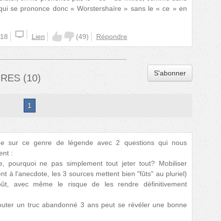
 qui se prononce donc « Worstershaïre » sans le « ce » en
:18
Lien
(
49
)
Répondre
S'abonner
IRES
(
10
)
1
que sur ce genre de légende avec 2 questions qui nous
ent :
se, pourquoi ne pas simplement tout jeter tout? Mobiliser
nt à l'anecdote, les 3 sources mettent bien "fûts" au pluriel)
ût, avec même le risque de les rendre définitivement
outer un truc abandonné 3 ans peut se révéler une bonne