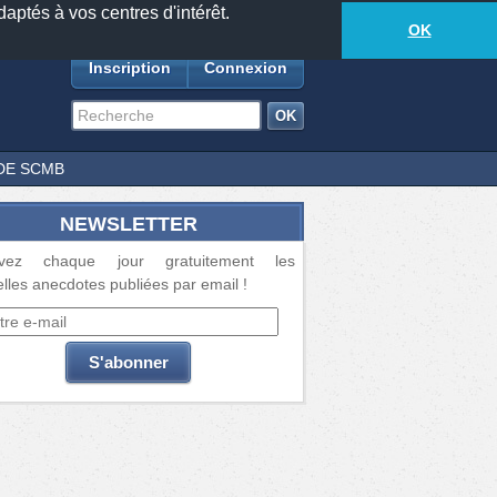
daptés à vos centres d'intérêt.
18881
anecdotes
-
273
lecteurs connectés
ds
OK
Inscription
Connexion
DE SCMB
NEWSLETTER
vez chaque jour gratuitement les
lles anecdotes publiées par email !