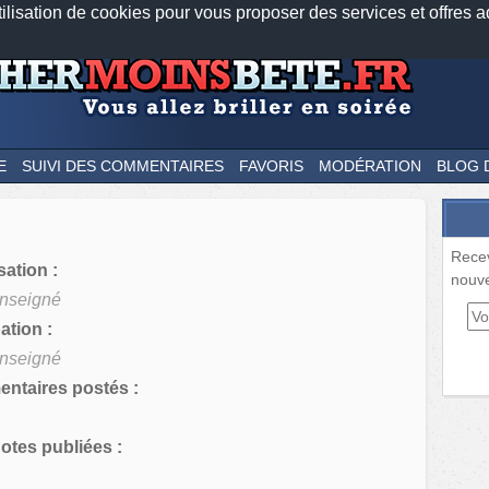
tilisation de cookies pour vous proposer des services et offres a
Nos applications mobiles
Newsletter
Facebook
Twitter
Fee
E
SUIVI DES COMMENTAIRES
FAVORIS
MODÉRATION
BLOG 
Rece
sation :
nouve
nseigné
tion :
nseigné
ntaires postés :
tes publiées :