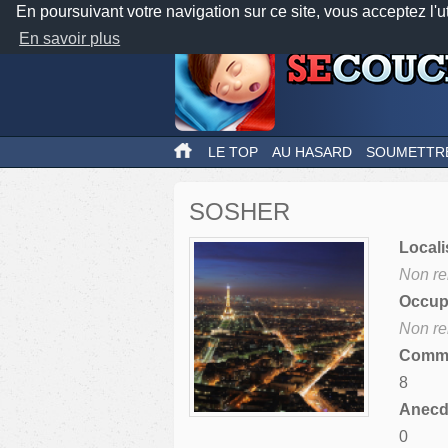
En poursuivant votre navigation sur ce site, vous acceptez l'u
En savoir plus
LE TOP
AU HASARD
SOUMETTR
SOSHER
Locali
Non re
Occupa
Non re
Comme
8
Anecdo
0