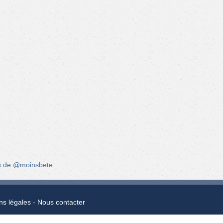
s de @moinsbete
ns légales
Nous contacter