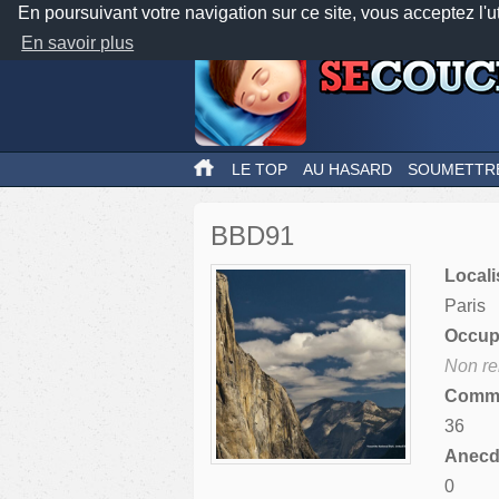
En poursuivant votre navigation sur ce site, vous acceptez l'u
En savoir plus
LE TOP
AU HASARD
SOUMETTR
BBD91
Locali
Paris
Occupa
Non re
Comme
36
Anecdo
0