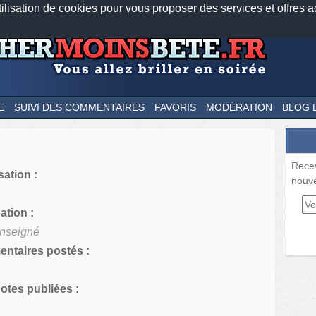
tilisation de cookies pour vous proposer des services et offres a
Nos applications mobiles
Newsletter
Facebook
Twitter
Fee
E
SUIVI DES COMMENTAIRES
FAVORIS
MODÉRATION
BLOG 
Rece
sation :
nouve
tion :
nseigné
ntaires postés :
tes publiées :