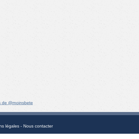
s de @moinsbete
ns légales
Nous contacter