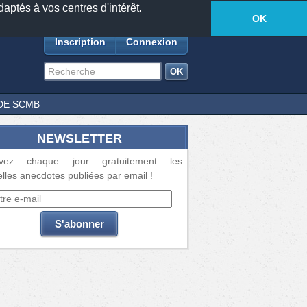
daptés à vos centres d'intérêt.
18881
anecdotes
-
475
lecteurs connectés
ds
OK
Inscription
Connexion
DE SCMB
NEWSLETTER
vez chaque jour gratuitement les
lles anecdotes publiées par email !