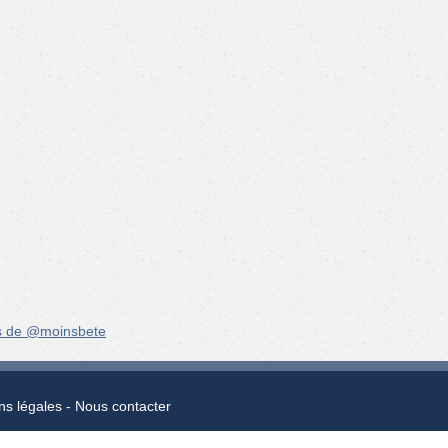
s de @moinsbete
ns légales
Nous contacter