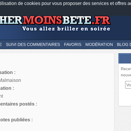
tilisation de cookies pour vous proposer des services et offres a
Nos applications mobiles
Newsletter
Facebook
Twitter
Fee
E
SUIVI DES COMMENTAIRES
FAVORIS
MODÉRATION
BLOG 
Rece
sation :
nouve
Malmaison
tion :
nt
ntaires postés :
tes publiées :