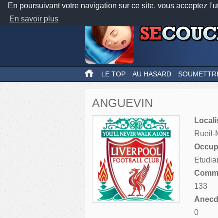
En poursuivant votre navigation sur ce site, vous acceptez l'u
En savoir plus
LE TOP
AU HASARD
SOUMETTR
ANGUEVIN
Locali
Rueil-
Occupa
Etudia
Comme
133
Anecdo
0