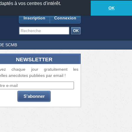
daptés à vos centres d'intérêt.
18881
anecdotes
-
481
lecteurs connectés
ds
OK
Inscription
Connexion
DE SCMB
NEWSLETTER
vez chaque jour gratuitement les
lles anecdotes publiées par email !