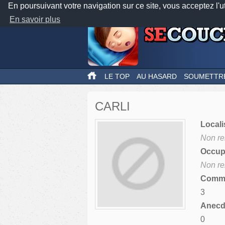
En poursuivant votre navigation sur ce site, vous acceptez l'u
En savoir plus
LE TOP
AU HASARD
SOUMETTR
CARLI
Locali
Non re
Occupa
Non re
Comme
3
Anecdo
0