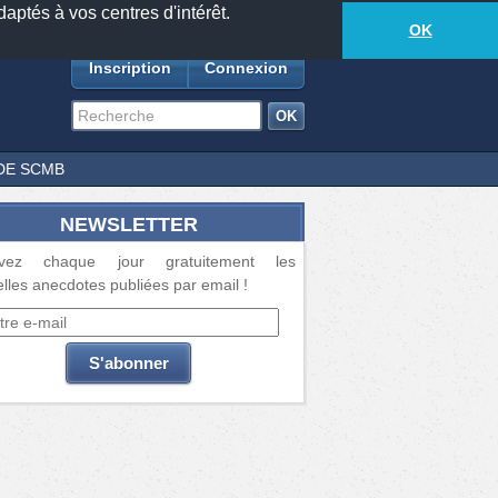
daptés à vos centres d'intérêt.
18881
anecdotes
-
392
lecteurs connectés
ds
OK
Inscription
Connexion
DE SCMB
NEWSLETTER
vez chaque jour gratuitement les
lles anecdotes publiées par email !