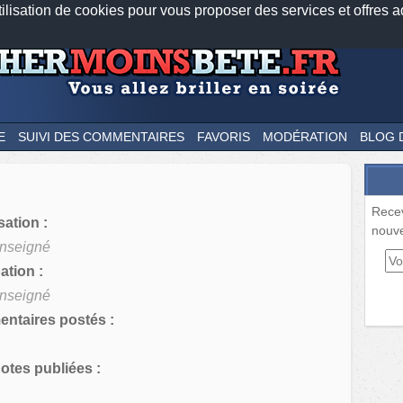
tilisation de cookies pour vous proposer des services et offres a
Nos applications mobiles
Newsletter
Facebook
Twitter
Fee
E
SUIVI DES COMMENTAIRES
FAVORIS
MODÉRATION
BLOG 
Rece
sation :
nouve
nseigné
tion :
nseigné
ntaires postés :
tes publiées :