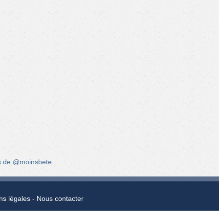
s de @moinsbete
ns légales
Nous contacter