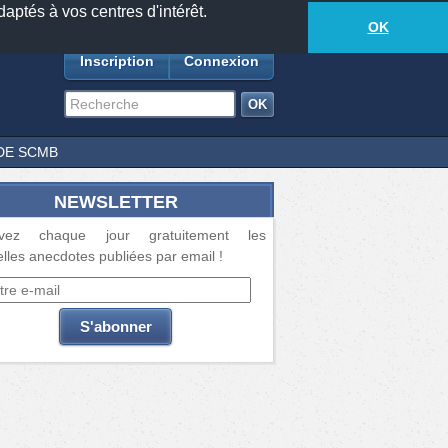
daptés à vos centres d'intérêt.
18873
anecdotes
-
665
lecteurs connectés
ds
OK
Inscription
Connexion
DE SCMB
NEWSLETTER
vez chaque jour gratuitement les
lles anecdotes publiées par email !