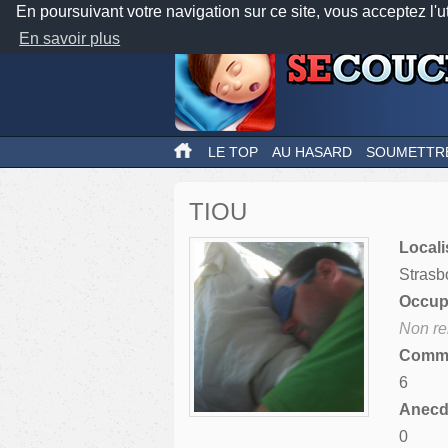
En poursuivant votre navigation sur ce site, vous acceptez l'u
En savoir plus
LE TOP
AU HASARD
SOUMETTR
TIOU
Locali
Strasb
Occupa
Non re
Comme
6
Anecdo
0