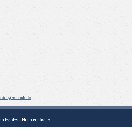
s de @moinsbete
ns légales
Nous contacter