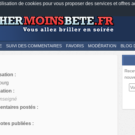
tilisation de cookies pour vous proposer des services et offres a
Nos applications mobiles
Newsletter
Facebook
Twitter
Fee
E
SUIVI DES COMMENTAIRES
FAVORIS
MODÉRATION
BLOG 
Rece
sation :
nouve
ourg
tion :
nseigné
ntaires postés :
tes publiées :