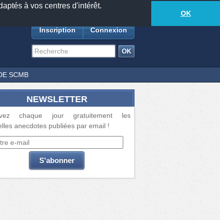
daptés à vos centres d'intérêt.
18877
anecdotes
-
338
lecteurs connectés
ds
OK
Inscription
Connexion
DE SCMB
NEWSLETTER
vez chaque jour gratuitement les
lles anecdotes publiées par email !