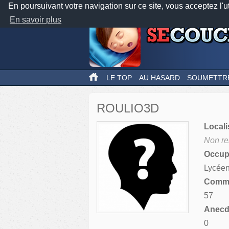
En poursuivant votre navigation sur ce site, vous acceptez l'u
En savoir plus
LE TOP
AU HASARD
SOUMETTR
ROULIO3D
Locali
Non re
Occupa
Lycée
Comme
57
Anecdo
0