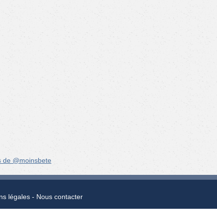
s de @moinsbete
ns légales
Nous contacter