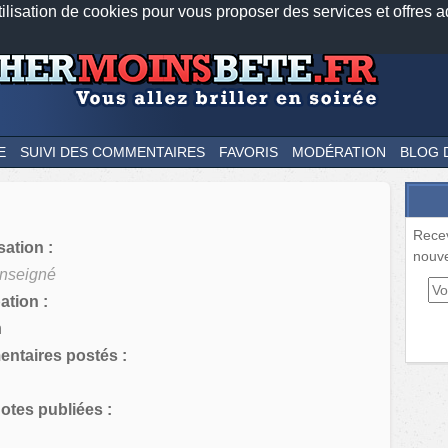
tilisation de cookies pour vous proposer des services et offres a
Nos applications mobiles
Newsletter
Facebook
Twitter
Fee
E
SUIVI DES COMMENTAIRES
FAVORIS
MODÉRATION
BLOG 
Rece
sation :
nouve
nseigné
tion :
n
ntaires postés :
tes publiées :