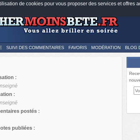
tilisation de cookies pour vous proposer des services et offres a
Nos applications mobiles
Newsletter
Facebook
Twitter
Fee
E
SUIVI DES COMMENTAIRES
FAVORIS
MODÉRATION
BLOG 
Rece
sation :
nouve
nseigné
tion :
nseigné
ntaires postés :
tes publiées :