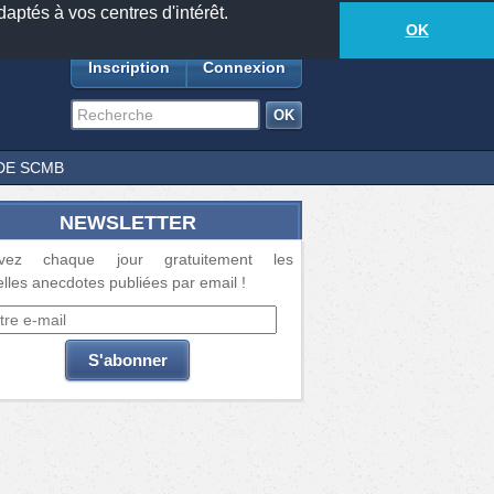
daptés à vos centres d'intérêt.
18881
anecdotes
-
215
lecteurs connectés
ds
OK
Inscription
Connexion
DE SCMB
NEWSLETTER
vez chaque jour gratuitement les
lles anecdotes publiées par email !