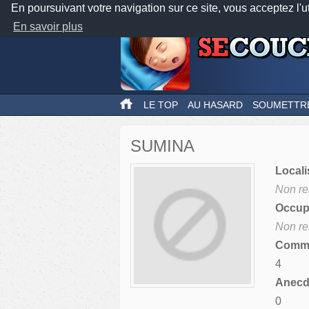
En poursuivant votre navigation sur ce site, vous acceptez l'u
En savoir plus
LE TOP
AU HASARD
SOUMETTR
SUMINA
Locali
Non re
Occupa
Non re
Comme
4
Anecdo
0