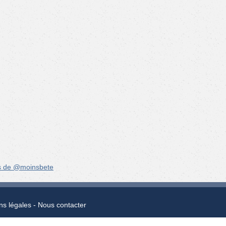
s de @moinsbete
ns légales
Nous contacter