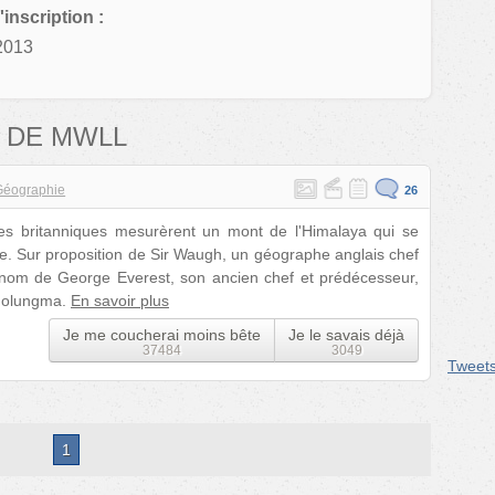
'inscription :
2013
 DE MWLL
Géographie
26
ques britanniques mesurèrent un mont de l'Himalaya qui se
e. Sur proposition de Sir Waugh, un géographe anglais chef
u nom de George Everest, son ancien chef et prédécesseur,
omolungma.
En savoir plus
Je me coucherai moins bête
Je le savais déjà
37484
3049
Tweet
1