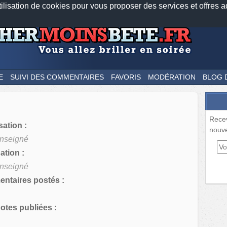
tilisation de cookies pour vous proposer des services et offres a
Nos applications mobiles
Newsletter
Facebook
Twitter
Fee
E
SUIVI DES COMMENTAIRES
FAVORIS
MODÉRATION
BLOG 
Rece
sation :
nouve
nseigné
tion :
nseigné
ntaires postés :
tes publiées :