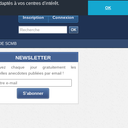
daptés à vos centres d'intérêt.
18873
anecdotes
-
348
lecteurs connectés
ds
OK
Inscription
Connexion
DE SCMB
NEWSLETTER
vez chaque jour gratuitement les
lles anecdotes publiées par email !