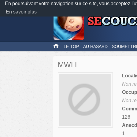
En poursuivant votre navigation sur ce site, vous acceptez l'u
En savoir plus
LE TOP
AU HASARD
SOUMETTR
MWLL
Locali
Non re
Occupa
Non re
Comme
126
Anecdo
1