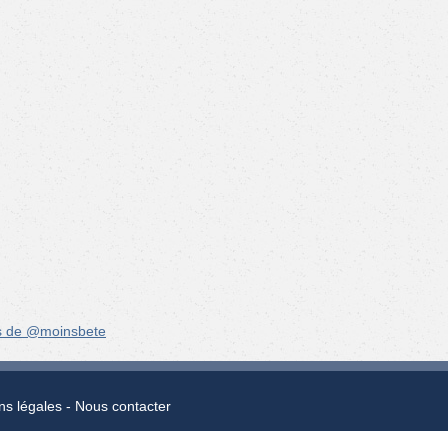
s de @moinsbete
ns légales
Nous contacter