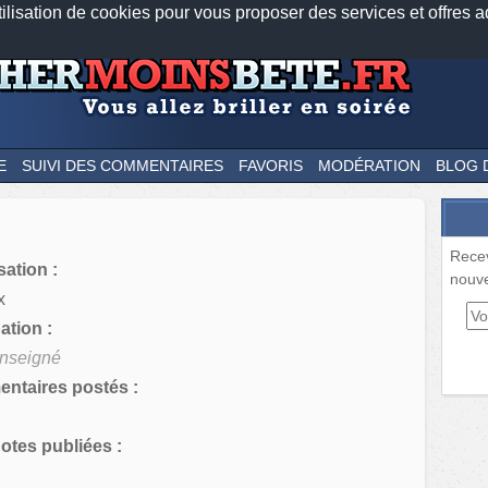
tilisation de cookies pour vous proposer des services et offres a
Nos applications mobiles
Newsletter
Facebook
Twitter
Fee
E
SUIVI DES COMMENTAIRES
FAVORIS
MODÉRATION
BLOG 
Rece
sation :
nouve
x
tion :
nseigné
ntaires postés :
tes publiées :