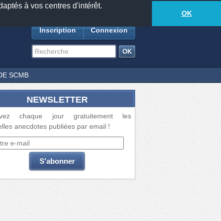
daptés à vos centres d'intérêt.
18881
anecdotes
-
381
lecteurs connectés
ds
OK
Inscription
Connexion
DE SCMB
NEWSLETTER
vez chaque jour gratuitement les
lles anecdotes publiées par email !