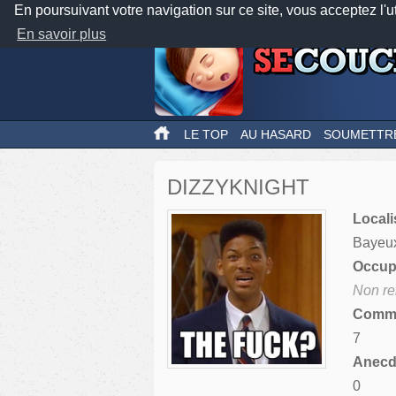
En poursuivant votre navigation sur ce site, vous acceptez l'u
En savoir plus
LE TOP
AU HASARD
SOUMETTR
DIZZYKNIGHT
Locali
Bayeu
Occupa
Non re
Comme
7
Anecdo
0