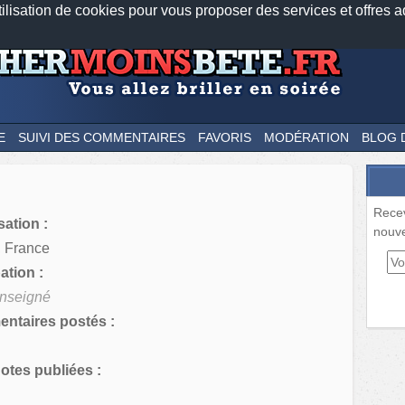
tilisation de cookies pour vous proposer des services et offres a
Nos applications mobiles
Newsletter
Facebook
Twitter
Fee
E
SUIVI DES COMMENTAIRES
FAVORIS
MODÉRATION
BLOG 
Rece
sation :
nouve
 France
tion :
nseigné
ntaires postés :
tes publiées :