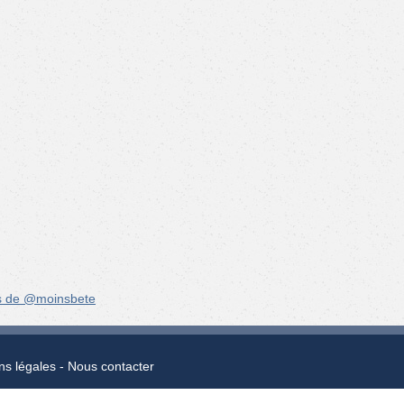
s de @moinsbete
ns légales
Nous contacter