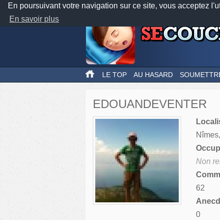
En poursuivant votre navigation sur ce site, vous acceptez l'u
En savoir plus
LE TOP
AU HASARD
SOUMETTR
EDOUANDEVENTER
Locali
Nîmes,
Occupa
Non re
Comme
62
Anecdo
0