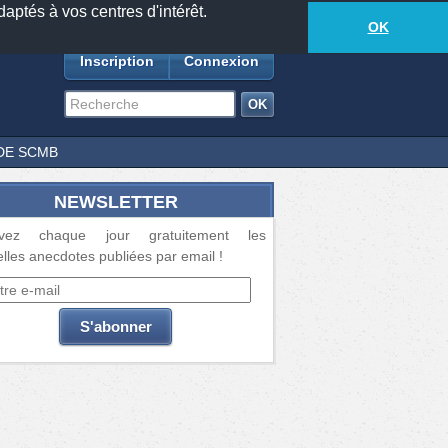
daptés à vos centres d'intérêt.
18877
anecdotes
-
399
lecteurs connectés
ds
OK
Inscription
Connexion
DE SCMB
NEWSLETTER
vez chaque jour gratuitement les
lles anecdotes publiées par email !