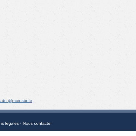
s de @moinsbete
ns légales
Nous contacter