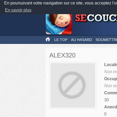
En poursuivant votre navigation sur ce site, vous acceptez l'u
En savoir plus
LE TOP
AU HASARD
SOUMETTR
ALEX320
Locali
Non re
Occupa
Non re
Comme
30
Anecdo
0