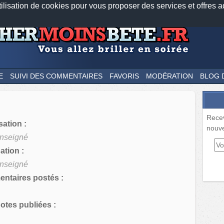
tilisation de cookies pour vous proposer des services et offres a
Nos applications mobiles
Newsletter
Facebook
Twitter
Fee
E
SUIVI DES COMMENTAIRES
FAVORIS
MODÉRATION
BLOG 
Rece
sation :
nouve
nseigné
tion :
nseigné
ntaires postés :
tes publiées :