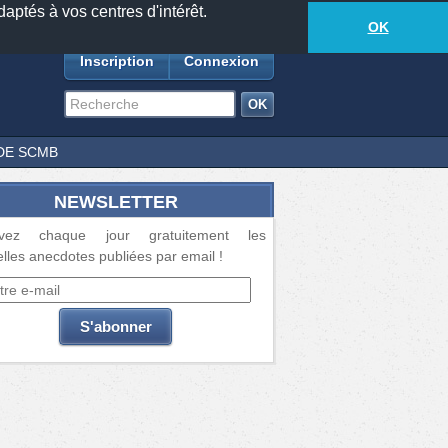
daptés à vos centres d'intérêt.
18881
anecdotes
-
397
lecteurs connectés
ds
OK
Inscription
Connexion
DE SCMB
NEWSLETTER
vez chaque jour gratuitement les
lles anecdotes publiées par email !