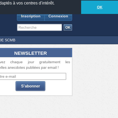
daptés à vos centres d'intérêt.
18881
anecdotes
-
506
lecteurs connectés
ds
OK
Inscription
Connexion
DE SCMB
NEWSLETTER
vez chaque jour gratuitement les
lles anecdotes publiées par email !