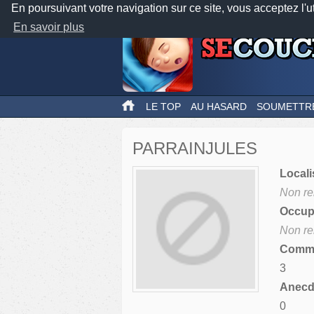
En poursuivant votre navigation sur ce site, vous acceptez l'u
En savoir plus
LE TOP
AU HASARD
SOUMETTR
PARRAINJULES
Locali
Non re
Occupa
Non re
Comme
3
Anecdo
0