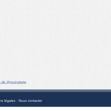
s de @moinsbete
ns légales
Nous contacter