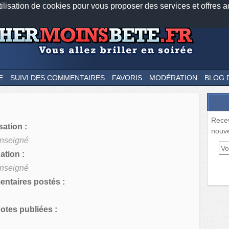
tilisation de cookies pour vous proposer des services et offres a
Nos applications mobiles
Newsletter
Facebook
Twitter
Fee
E
SUIVI DES COMMENTAIRES
FAVORIS
MODÉRATION
BLOG 
Rece
sation :
nouve
nseigné
tion :
nseigné
ntaires postés :
tes publiées :