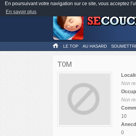
En poursuivant votre navigation sur ce site, vous acceptez l'u
En savoir plus
LE TOP
AU HASARD
SOUMETTR
T0M
Locali
Non re
Occupa
Non re
Comme
10
Anecdo
0