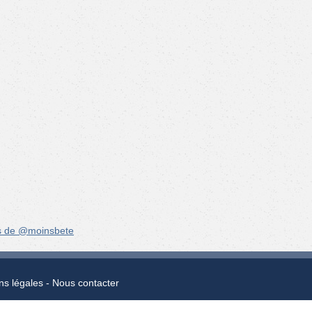
s de @moinsbete
ns légales
Nous contacter