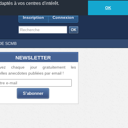
daptés à vos centres d'intérêt.
18873
anecdotes
-
599
lecteurs connectés
ds
OK
Inscription
Connexion
DE SCMB
NEWSLETTER
vez chaque jour gratuitement les
lles anecdotes publiées par email !