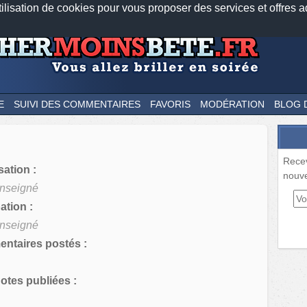
tilisation de cookies pour vous proposer des services et offres a
Nos applications mobiles
Newsletter
Facebook
Twitter
Fee
E
SUIVI DES COMMENTAIRES
FAVORIS
MODÉRATION
BLOG 
Rece
sation :
nouve
nseigné
tion :
nseigné
ntaires postés :
tes publiées :