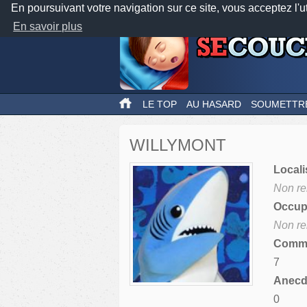
En poursuivant votre navigation sur ce site, vous acceptez l'u
En savoir plus
LE TOP
AU HASARD
SOUMETTR
WILLYMONT
Locali
Non re
Occupa
Non re
Comme
7
Anecdo
0