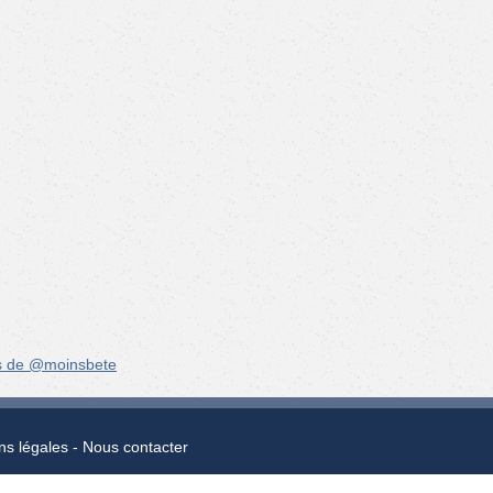
s de @moinsbete
ns légales
Nous contacter