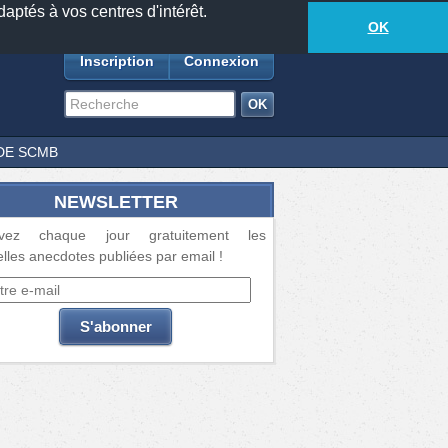
daptés à vos centres d'intérêt.
18877
anecdotes
-
698
lecteurs connectés
ds
OK
Inscription
Connexion
DE SCMB
NEWSLETTER
vez chaque jour gratuitement les
lles anecdotes publiées par email !