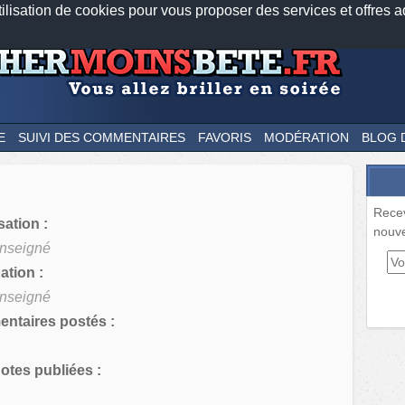
tilisation de cookies pour vous proposer des services et offres a
Nos applications mobiles
Newsletter
Facebook
Twitter
Fee
E
SUIVI DES COMMENTAIRES
FAVORIS
MODÉRATION
BLOG 
Rece
sation :
nouve
nseigné
tion :
nseigné
ntaires postés :
tes publiées :