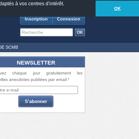
daptés à vos centres d'intérêt.
18877
anecdotes
-
388
lecteurs connectés
ds
OK
Inscription
Connexion
DE SCMB
NEWSLETTER
vez chaque jour gratuitement les
lles anecdotes publiées par email !