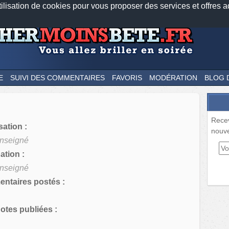
tilisation de cookies pour vous proposer des services et offres a
Nos applications mobiles
Newsletter
Facebook
Twitter
Fee
E
SUIVI DES COMMENTAIRES
FAVORIS
MODÉRATION
BLOG 
Rece
sation :
nouve
nseigné
tion :
nseigné
ntaires postés :
tes publiées :