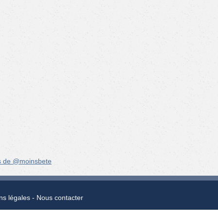
s de @moinsbete
ns légales
Nous contacter