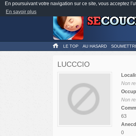
En poursuivant votre navigation sur ce site, vous acceptez l'u
En savoir plus
LE TOP
AU HASARD
SOUMETTR
LUCCCIO
Locali
Non re
Occupa
Non re
Comme
63
Anecdo
0