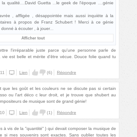
s la qualité....David Guetta ...le geek de l'époque ....génie
vrée , affligée , désappointée mais aussi inquiète à la
taires à propos de Franz Schubert ! Merci à ce génie
 donné à écouter , à jouer
Afficher tout
tre l'irréparable juste parce qu'une personne parle de
a vie est belle et mérite d'être vécue. Douce folie quand tu
:11
iphone
Lien
(
6
)
Répondre
que les goût et les couleurs ne se discute pas si certain
so ou l'art déco c leur droit, et je trouve que shubert au
ompositeurs de musique sont de grand génie!
:10
iphone
Lien
(
1
)
Répondre
s à vis de la "quantité" ) qui devait composer la musique de
 si mes souvenirs sont exactes. Sans oublier toutes les