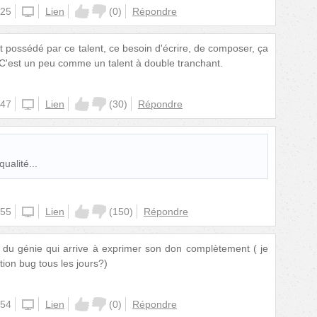
:25
iphone
Lien
(
0
)
Répondre
t possédé par ce talent, ce besoin d'écrire, de composer, ça
 C'est un peu comme un talent à double tranchant.
:47
iphone
Lien
(
30
)
Répondre
qualité...
:55
iphone
Lien
(
150
)
Répondre
 du génie qui arrive à exprimer son don complètement ( je
ation bug tous les jours?)
:54
iphone
Lien
(
0
)
Répondre