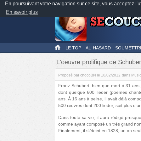
En poursuivant votre navigation sur ce site, vous acceptez l'u
En savoir plus
LE TOP
AU HASARD
SOUMETTR
L'oeuvre prolifique de Schuber
Proposé par
chocoBN
le
18/02/2012
dans
Musi
Franz Schubert, bien que mort à 31 ans, 
dont quelque 600 lieder (poèmes chant
ans. À 16 ans à peine, il avait déjà com
500 œuvres dont 200 lieder, soit plus d'un
Dans toute sa vie, il aura rédigé presq
comme ayant composé un très grand nom
Finalement, il s'éteint en 1828, un an s