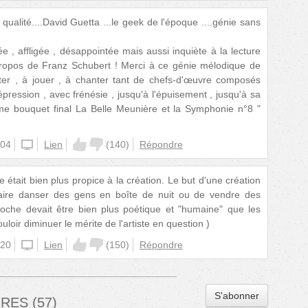
la qualité....David Guetta ...le geek de l'époque ....génie sans
e , affligée , désappointée mais aussi inquiète à la lecture
ropos de Franz Schubert ! Merci à ce génie mélodique de
er , à jouer , à chanter tant de chefs-d'œuvre composés
épression , avec frénésie , jusqu'à l'épuisement , jusqu'à sa
e bouquet final La Belle Meunière et la Symphonie n°8 "
:04
iphone
Lien
(
140
)
Répondre
était bien plus propice à la création. Le but d'une création
faire danser des gens en boîte de nuit ou de vendre des
roche devait être bien plus poétique et "humaine" que les
loir diminuer le mérite de l'artiste en question )
:20
iphone
Lien
(
150
)
Répondre
S'abonner
IRES
(
57
)