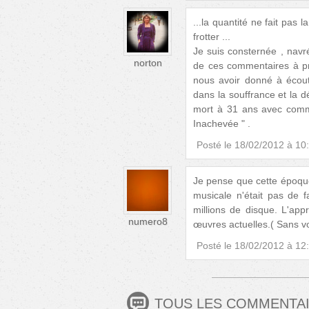
...la quantité ne fait pas 
frotter ...
Je suis consternée , navré
norton
de ces commentaires à p
nous avoir donné à écout
dans la souffrance et la d
mort à 31 ans avec comm
Inachevée " .
Posté le
18/02/2012 à 10
Je pense que cette époque 
musicale n'était pas de 
millions de disque. L'app
numero8
œuvres actuelles.( Sans vou
Posté le
18/02/2012 à 12
TOUS LES COMMENTA