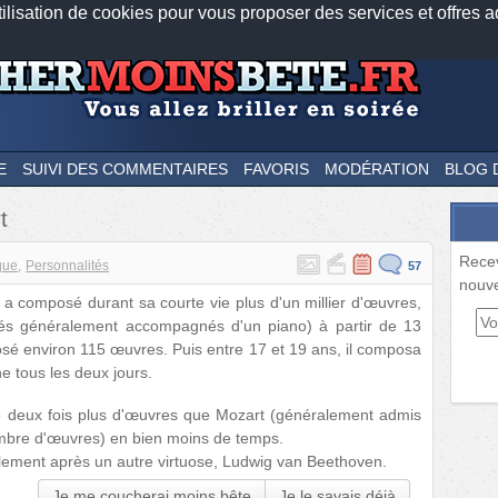
tilisation de cookies pour vous proposer des services et offres a
Nos applications mobiles
Newsletter
Facebook
Twitter
Fee
E
SUIVI DES COMMENTAIRES
FAVORIS
MODÉRATION
BLOG 
t
Rece
que
Personnalités
57
nouve
a composé durant sa courte vie plus d'un millier d'œuvres,
és généralement accompagnés d'un piano) à partir de 13
posé environ 115 œuvres. Puis entre 17 et 19 ans, il composa
e tous les deux jours.
ue deux fois plus d'œuvres que Mozart (généralement admis
bre d'œuvres) en bien moins de temps.
eulement après un autre virtuose, Ludwig van Beethoven.
Je me coucherai moins bête
Je le savais déjà