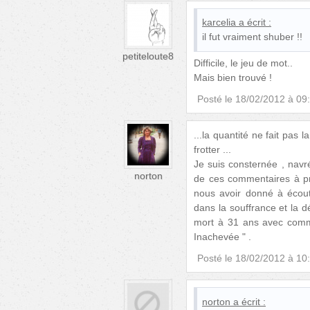
karcelia
a écrit :
il fut vraiment shuber !!
petiteloute8
Difficile, le jeu de mot..
Mais bien trouvé !
Posté le
18/02/2012 à 09
...la quantité ne fait pas 
frotter ...
Je suis consternée , navré
norton
de ces commentaires à p
nous avoir donné à écout
dans la souffrance et la d
mort à 31 ans avec comm
Inachevée " .
Posté le
18/02/2012 à 10
norton
a écrit :