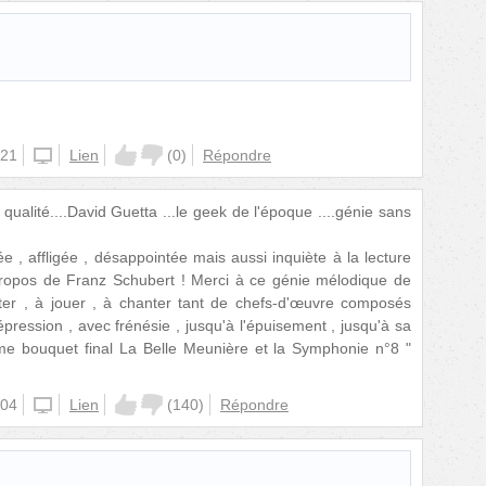
:21
iphone
Lien
(
0
)
Répondre
la qualité....David Guetta ...le geek de l'époque ....génie sans
e , affligée , désappointée mais aussi inquiète à la lecture
ropos de Franz Schubert ! Merci à ce génie mélodique de
er , à jouer , à chanter tant de chefs-d'œuvre composés
épression , avec frénésie , jusqu'à l'épuisement , jusqu'à sa
e bouquet final La Belle Meunière et la Symphonie n°8 "
:04
iphone
Lien
(
140
)
Répondre