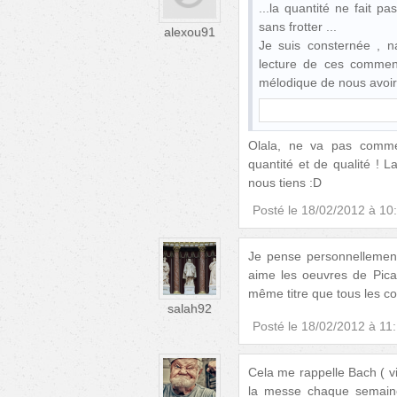
...la quantité ne fait pa
sans frotter ...
alexou91
Je suis consternée , na
lecture de ces commen
mélodique de nous avoir
Olala, ne va pas commet
quantité et de qualité ! L
nous tiens :D
Posté le
18/02/2012 à 10
Je pense personnellement 
aime les oeuvres de Picas
même titre que tous les c
salah92
Posté le
18/02/2012 à 11
Cela me rappelle Bach ( vi
la messe chaque semaine