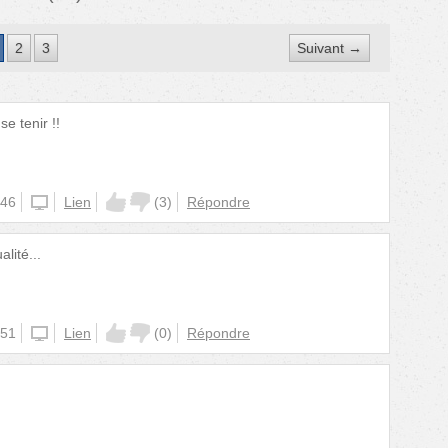
2
3
Suivant →
e tenir !!
:46
iphone
Lien
(
3
)
Répondre
alité...
:51
website
Lien
(
0
)
Répondre