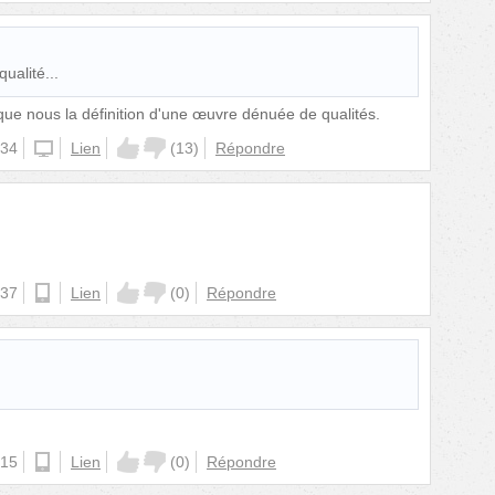
qualité...
que nous la définition d'une œuvre dénuée de qualités.
:34
iphone
Lien
(
13
)
Répondre
:37
android
Lien
(
0
)
Répondre
:15
android
Lien
(
0
)
Répondre