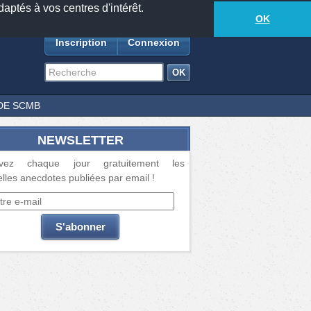
daptés à vos centres d'intérêt.
18881
anecdotes
-
376
lecteurs connectés
ds
OK
Inscription
Connexion
DE SCMB
NEWSLETTER
vez chaque jour gratuitement les
lles anecdotes publiées par email !