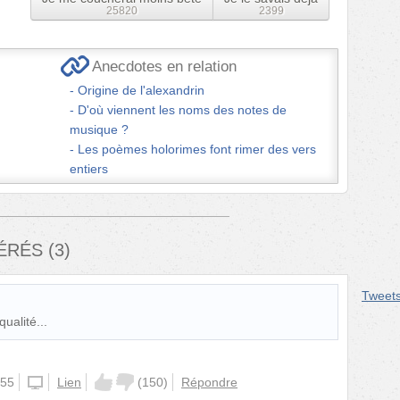
25820
2399
Anecdotes en relation
Origine de l'alexandrin
D'où viennent les noms des notes de
musique ?
Les poèmes holorimes font rimer des vers
entiers
FÉRÉS
(
3
)
Tweet
qualité...
:55
iphone
Lien
(
150
)
Répondre