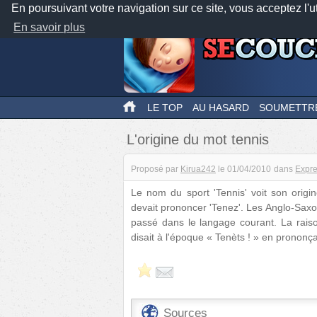
En poursuivant votre navigation sur ce site, vous acceptez l'u
En savoir plus
LE TOP
AU HASARD
SOUMETTR
L'origine du mot tennis
Proposé par
Kirua242
le
01/04/2010
dans
Expre
Le nom du sport 'Tennis' voit son orig
devait prononcer 'Tenez'. Les Anglo-Saxo
passé dans le langage courant. La raiso
disait à l'époque « Tenèts ! » en prononçan
Sources