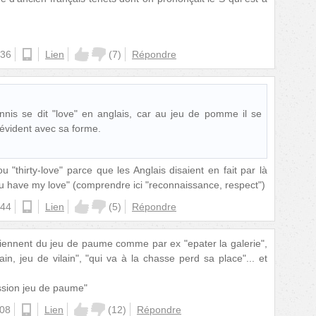
:36
android
Lien
(
7
)
Répondre
nis se dit "love" en anglais, car au jeu de pomme il se
t évident avec sa forme.
ou "thirty-love" parce que les Anglais disaient en fait par là
ou have my love" (comprendre ici "reconnaissance, respect")
:44
android
Lien
(
5
)
Répondre
iennent du jeu de paume comme par ex "epater la galerie",
in, jeu de vilain", "qui va à la chasse perd sa place"... et
ssion jeu de paume"
:08
android
Lien
(
12
)
Répondre