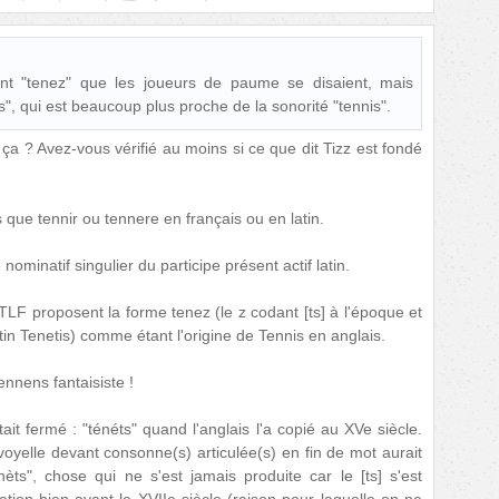
nt "tenez" que les joueurs de paume se disaient, mais
ns", qui est beaucoup plus proche de la sonorité "tennis".
ça ? Avez-vous vérifié au moins si ce que dit Tizz est fondé
 que tennir ou tennere en français ou en latin.
nominatif singulier du participe présent actif latin.
 TLF proposent la forme tenez (le z codant [ts] à l'époque et
tin Tenetis) comme étant l'origine de Tennis en anglais.
ennens fantaisiste !
ait fermé : "ténéts" quand l'anglais l'a copié au XVe siècle.
oyelle devant consonne(s) articulée(s) en fin de mot aurait
nèts", chose qui ne s'est jamais produite car le [ts] s'est
ation bien avant le XVIIe siècle (raison pour laquelle on ne