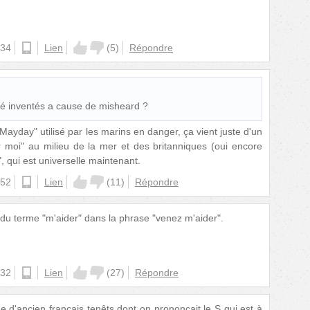
:34
android
Lien
(
5
)
Répondre
é inventés a cause de misheard ?
Mayday" utilisé par les marins en danger, ça vient juste d'un
er moi" au milieu de la mer et des britanniques (oui encore
 qui est universelle maintenant.
:52
ios
Lien
(
11
)
Répondre
t du terme "m'aider" dans la phrase "venez m'aider".
:32
android
Lien
(
27
)
Répondre
me d'ancien français tenêts dont on prononçait le S qui est à