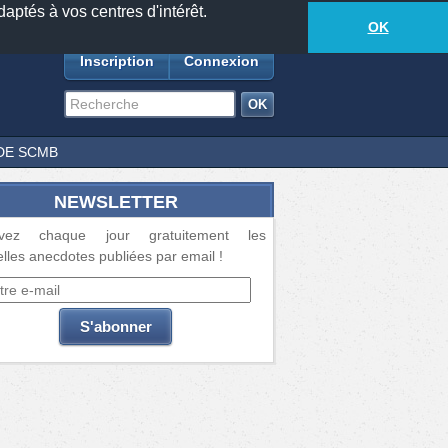
daptés à vos centres d'intérêt.
18881
anecdotes
-
511
lecteurs connectés
ds
OK
Inscription
Connexion
DE SCMB
NEWSLETTER
vez chaque jour gratuitement les
lles anecdotes publiées par email !