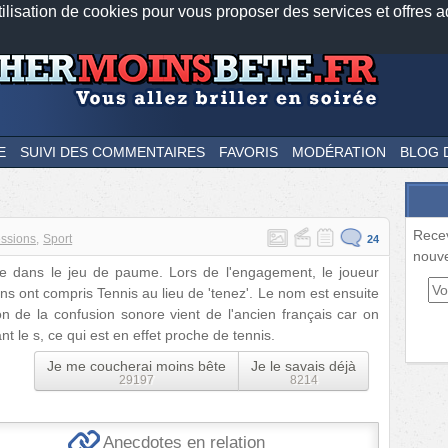
tilisation de cookies pour vous proposer des services et offres a
Nos applications mobiles
Newsletter
Facebook
Twitter
Fee
E
SUIVI DES COMMENTAIRES
FAVORIS
MODÉRATION
BLOG 
Rece
ssions
Sport
24
nouve
ine dans le jeu de paume. Lors de l'engagement, le joueur
ns ont compris Tennis au lieu de 'tenez'. Le nom est ensuite
n de la confusion sonore vient de l'ancien français car on
t le s, ce qui est en effet proche de tennis.
Je me coucherai moins bête
Je le savais déjà
29197
8214
Anecdotes en relation