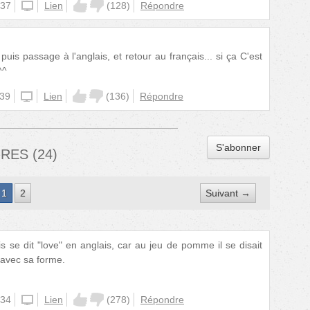
:37
unknown
Lien
(
128
)
Répondre
 puis passage à l'anglais, et retour au français... si ça C'est
^^
:39
unknown
Lien
(
136
)
Répondre
S'abonner
IRES
(
24
)
1
2
Suivant →
 se dit "love" en anglais, car au jeu de pomme il se disait
t avec sa forme.
:34
unknown
Lien
(
278
)
Répondre