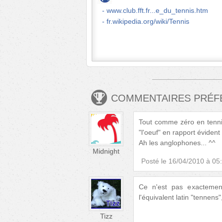
www.club.fft.fr...e_du_tennis.htm
fr.wikipedia.org/wiki/Tennis
COMMENTAIRES PRÉ
Tout comme zéro en tennis
"l'oeuf" en rapport éviden
Ah les anglophones... ^^
Midnight
Posté le
16/04/2010 à 05
Ce n'est pas exactemen
l'équivalent latin "tennens
Tizz