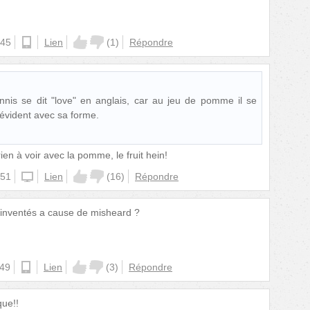
:45
android
Lien
(
1
)
Répondre
nis se dit "love" en anglais, car au jeu de pomme il se
t évident avec sa forme.
ien à voir avec la pomme, le fruit hein!
:51
iphone
Lien
(
16
)
Répondre
inventés a cause de misheard ?
:49
android
Lien
(
3
)
Répondre
que!!