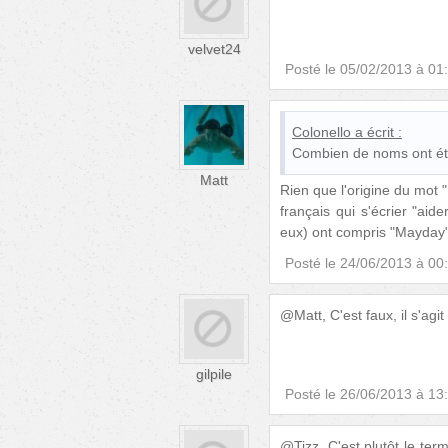
velvet24
Posté le
05/02/2013 à 01
Colonello
a écrit :
Combien de noms ont ét
Matt
Rien que l'origine du mot "
français qui s'écrier "aid
eux) ont compris "Mayday",
Posté le
24/06/2013 à 00
@Matt, C'est faux, il s'agi
gilpile
Posté le
26/06/2013 à 13
@Tizz, C'est plutôt le ter