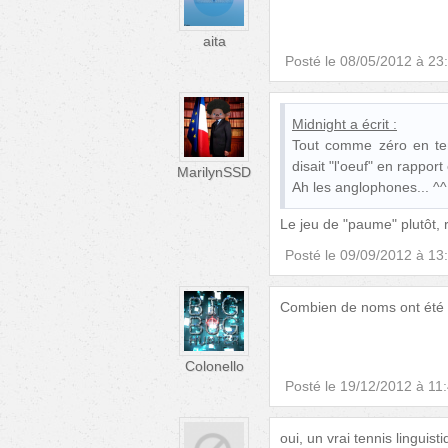
aita
Posté le
08/05/2012 à 23
Midnight
a écrit :
Tout comme zéro en ten
disait "l'oeuf" en rappor
MarilynSSD
Ah les anglophones... ^^
Le jeu de "paume" plutôt, r
Posté le
09/09/2012 à 13
Combien de noms ont été 
Colonello
Posté le
19/12/2012 à 11
oui, un vrai tennis linguisti