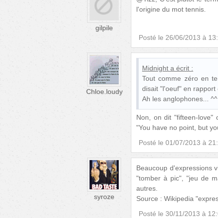
l'origine du mot tennis.
gilpile
Posté le
26/06/2013 à 13
Midnight
a écrit :
Tout comme zéro en ten
disait "l'oeuf" en rappor
Chloe.loudy
Ah les anglophones... ^^
Non, on dit "fifteen-love" 
"You have no point, but y
Posté le
01/07/2013 à 21
Beaucoup d'expressions v
"tomber à pic", "jeu de ma
autres.
syroze
Source : Wikipedia "expre
Posté le
30/11/2013 à 12