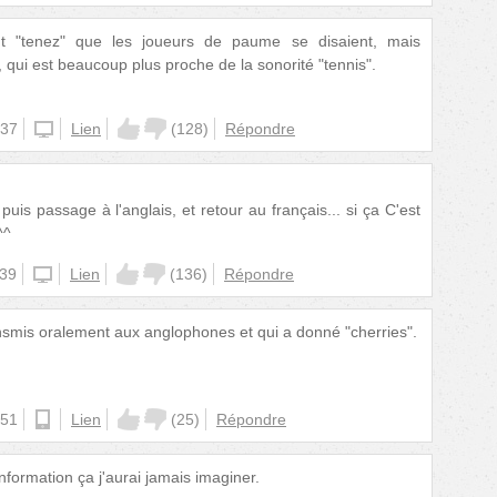
t "tenez" que les joueurs de paume se disaient, mais
", qui est beaucoup plus proche de la sonorité "tennis".
:37
unknown
Lien
(
128
)
Répondre
 puis passage à l'anglais, et retour au français... si ça C'est
^^
:39
unknown
Lien
(
136
)
Répondre
nsmis oralement aux anglophones et qui a donné "cherries".
:51
android
Lien
(
25
)
Répondre
nformation ça j'aurai jamais imaginer.