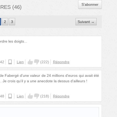
S'abonner
IRES
(
46
)
2
3
Suivant →
dre les doigts...
:42
ios
Lien
(
222
)
Répondre
de Fabergé d'une valeur de 24 millions d'euros qui avait été
Je crois qu'il y a une anecdote la dessus d'ailleurs !
:48
ios
Lien
(
218
)
Répondre