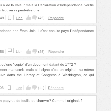
ui a de la valeur mais la Déclaration d'Indépendance, vérifie
en trouveras peut-être une!
:49
ios
Lien
(
46
)
Répondre
ndance des Etats Unis, il s'est ensuite payé l’indépendance
:58
Lien
(
25
)
Répondre
 qu'une "copie" d'un document datant de 1772 ?
ent manuscrit, mais si il signé c'est un original, au même
rouve dans the Library of Congress à Washington, ce qui
:03
ios
Lien
(
11
)
Répondre
 un papyrus de feuille de chanvre? Comme l originale?