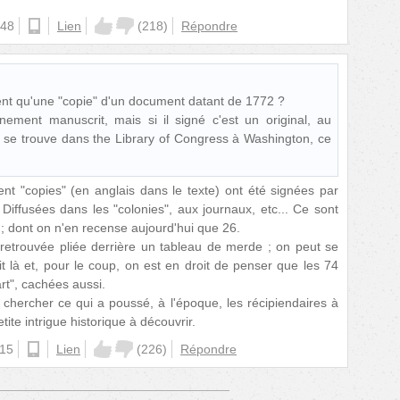
:48
ios
Lien
(
218
)
Répondre
nt qu'une "copie" d'un document datant de 1772 ?
ement manuscrit, mais si il signé c'est un original, au
i se trouve dans the Library of Congress à Washington, ce
nt "copies" (en anglais dans le texte) ont été signées par
 Diffusées dans les "colonies", aux journaux, etc... Ce sont
 ; dont on n'en recense aujourd'hui que 26.
 retrouvée pliée derrière un tableau de merde ; on peut se
t là et, pour le coup, on est en droit de penser que les 74
rt", cachées aussi.
chercher ce qui a poussé, à l'époque, les récipiendaires à
etite intrigue historique à découvrir.
:15
ios
Lien
(
226
)
Répondre