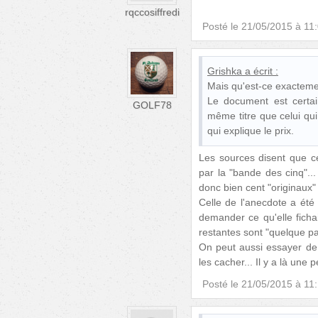
rqccosiffredi
Posté le
21/05/2015 à 11
Grishka
a écrit :
Mais qu'est-ce exacteme
Le document est certain
GOLF78
même titre que celui qu
qui explique le prix.
Les sources disent que ce
par la "bande des cinq"...
donc bien cent "originaux"
Celle de l'anecdote a été
demander ce qu'elle fichai
restantes sont "quelque pa
On peut aussi essayer de 
les cacher... Il y a là une p
Posté le
21/05/2015 à 11