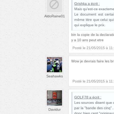
Grishka
a écrit :
Mais qu'est-ce exacteme
Le document est certain
AldoRaine01
même titre que celui qu
qui explique le prix.
bin la copie de la declarat
y a 10 ans peut etre
Posté le
21/05/2015 à 11
Wow je devrais faire les b
Seahawks
Posté le
21/05/2015 à 11
GOLF78
a écrit :
Les sources disent que c
par la "bande des cinq"..
Davidur
donc bien cent "originau