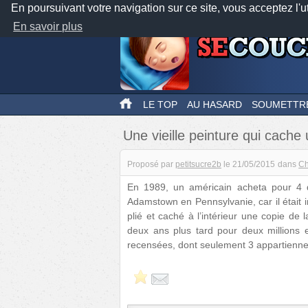
En poursuivant votre navigation sur ce site, vous acceptez l'u
En savoir plus
LE TOP
AU HASARD
SOUMETTR
Une vieille peinture qui cache 
Proposé par
petitsucre2b
le
21/05/2015
dans
Ch
En 1989, un américain acheta pour 4 d
Adamstown en Pennsylvanie, car il était in
plié et caché à l’intérieur une copie de 
deux ans plus tard pour deux millions e
recensées, dont seulement 3 appartiennen