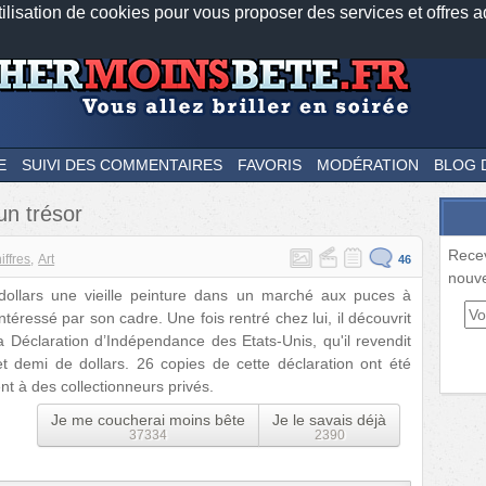
tilisation de cookies pour vous proposer des services et offres a
Nos applications mobiles
Newsletter
Facebook
Twitter
Fee
E
SUIVI DES COMMENTAIRES
FAVORIS
MODÉRATION
BLOG 
un trésor
Rece
iffres
Art
46
nouve
ollars une vieille peinture dans un marché aux puces à
téressé par son cadre. Une fois rentré chez lui, il découvrit
la Déclaration d’Indépendance des Etats-Unis, qu'il revendit
t demi de dollars. 26 copies de cette déclaration ont été
t à des collectionneurs privés.
Je me coucherai moins bête
Je le savais déjà
37334
2390