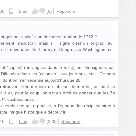
:08
android
Lien
(
0
)
Répondre
nt qu'une "copie" d'un document datant de 1772 ?
ement manuscrit, mais si il signé c'est un original, au
i se trouve dans the Library of Congress à Washington, ce
nt "copies" (en anglais dans le texte) ont été signées par
 Diffusées dans les "colonies", aux journaux, etc... Ce sont
 ; dont on n'en recense aujourd'hui que 26.
 retrouvée pliée derrière un tableau de merde ; on peut se
t là et, pour le coup, on est en droit de penser que les 74
rt", cachées aussi.
chercher ce qui a poussé, à l'époque, les récipiendaires à
etite intrigue historique à découvrir.
:15
ios
Lien
(
226
)
Répondre