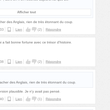
Afficher tout
cher des Anglais, rien de très étonnant du coup.
:33
ios
Lien
(
2
)
Répondre
 a fait bonne fortune avec ce trésor d'histoire.
:38
android
Lien
(
2
)
Répondre
cacher des Anglais, rien de très étonnant du coup.
rsion plausible. Je n'y avait pas pensé.
:40
ios
Lien
(
1
)
Répondre