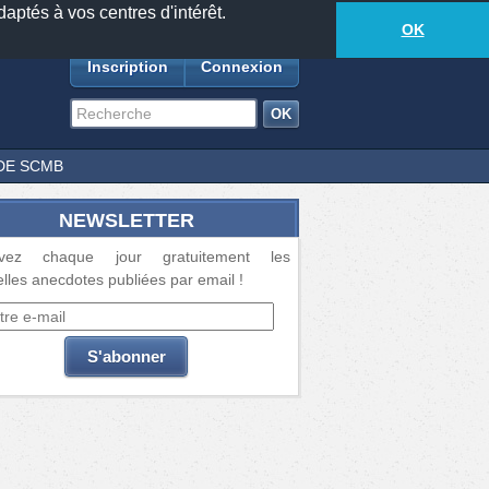
daptés à vos centres d'intérêt.
18881
anecdotes
-
623
lecteurs connectés
ds
OK
Inscription
Connexion
DE SCMB
NEWSLETTER
vez chaque jour gratuitement les
lles anecdotes publiées par email !