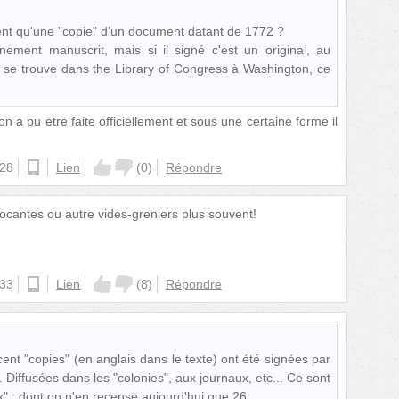
nt qu'une "copie" d'un document datant de 1772 ?
ement manuscrit, mais si il signé c'est un original, au
i se trouve dans the Library of Congress à Washington, ce
ion a pu etre faite officiellement et sous une certaine forme il
:28
android
Lien
(
0
)
Répondre
rocantes ou autre vides-greniers plus souvent!
:33
ios
Lien
(
8
)
Répondre
ent "copies" (en anglais dans le texte) ont été signées par
. Diffusées dans les "colonies", aux journaux, etc... Ce sont
x" ; dont on n'en recense aujourd'hui que 26.