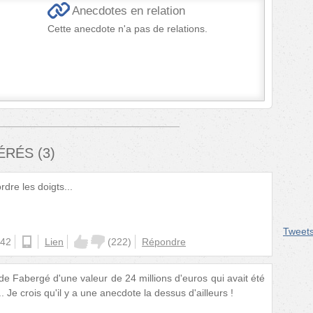
Anecdotes en relation
Cette anecdote n'a pas de relations.
FÉRÉS
(
3
)
dre les doigts...
Tweet
:42
ios
Lien
(
222
)
Répondre
de Fabergé d'une valeur de 24 millions d'euros qui avait été
Je crois qu'il y a une anecdote la dessus d'ailleurs !