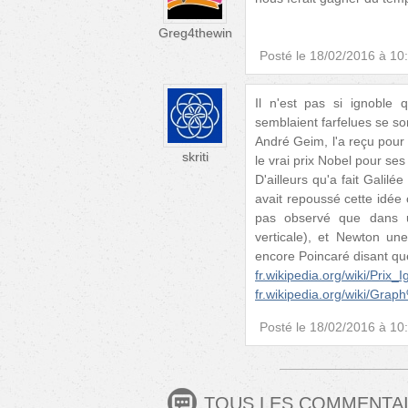
Greg4thewin
Posté le
18/02/2016 à 10
Il n'est pas si ignoble 
semblaient farfelues se son
André Geim, l'a reçu pour 
skriti
le vrai prix Nobel pour se
D'ailleurs qu'a fait Galilé
avait repoussé cette idée c
pas observé que dans u
verticale), et Newton un
encore Poincaré disant que
fr.wikipedia.org/wiki/Prix_
fr.wikipedia.org/wiki/Gr
Posté le
18/02/2016 à 10
TOUS LES COMMENTA