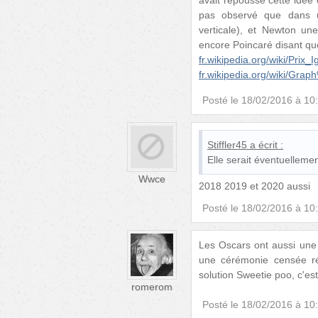
pas observé que dans u
verticale), et Newton un
encore Poincaré disant que
fr.wikipedia.org/wiki/Prix_
fr.wikipedia.org/wiki/Gr
Posté le
18/02/2016 à 10
Stiffler45
a écrit :
Elle serait éventuelleme
Wwce
2018 2019 et 2020 aussi
Posté le
18/02/2016 à 10
Les Oscars ont aussi une 
une cérémonie censée réco
solution Sweetie poo, c'est
romerom
Posté le
18/02/2016 à 10