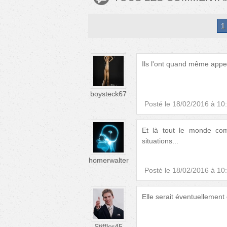
1
Ils l'ont quand même appe
boysteck67
Posté le
18/02/2016 à 10
Et là tout le monde c
situations...
homerwalter
Posté le
18/02/2016 à 10
Elle serait éventuellement
Stiffler45