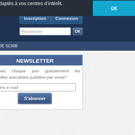
daptés à vos centres d'intérêt.
18877
anecdotes
-
646
lecteurs connectés
ds
OK
Inscription
Connexion
DE SCMB
NEWSLETTER
vez chaque jour gratuitement les
lles anecdotes publiées par email !