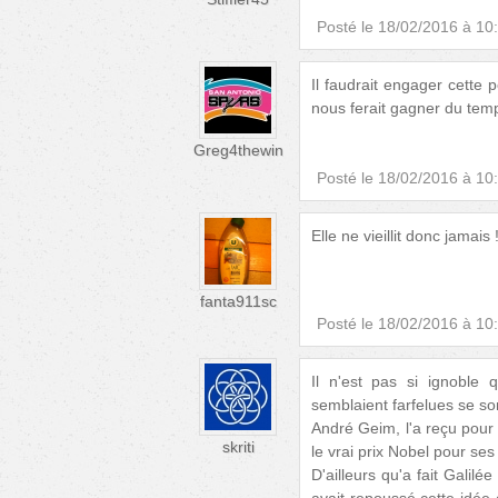
Posté le
18/02/2016 à 10
Il faudrait engager cette p
nous ferait gagner du temp
Greg4thewin
Posté le
18/02/2016 à 10
Elle ne vieillit donc jamais 
fanta911sc
Posté le
18/02/2016 à 10
Il n'est pas si ignoble 
semblaient farfelues se son
André Geim, l'a reçu pour 
skriti
le vrai prix Nobel pour se
D'ailleurs qu'a fait Galilé
avait repoussé cette idée c