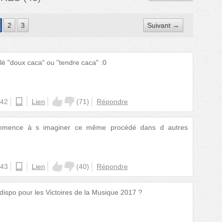
2
3
Suivant →
lé "doux caca" ou "tendre caca" :0
:42
ios
Lien
(
71
)
Répondre
ommence à s imaginer ce même procédé dans d autres
:43
android
Lien
(
40
)
Répondre
 dispo pour les Victoires de la Musique 2017 ?