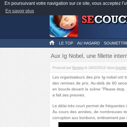
En poursuivant votre navigation sur ce site, vous acceptez l'u
En savoir plus
LE TOP
AU HASARD
SOUMETTR
Aux Ig Nobel, une fillette inte
Proposé par
fleming
le
18/02/2016
dans
Insolite
Les organisateurs des prix Ig-nobel ont 
des remises de prix. Au-delà de 60 secon
en boucle devant la scène "Please stop, 
a fait ses preuves.
Le délai très court permet de fréquentes i
Au cours des années, de nombreuses tenta
corruption aux bonbons, enlèvement par un