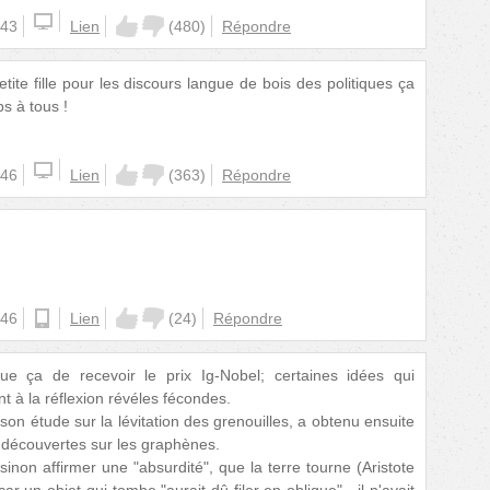
:43
Lien
(
480
)
Répondre
etite fille pour les discours langue de bois des politiques ça
s à tous !
:46
Lien
(
363
)
Répondre
!
:46
ios
Lien
(
24
)
Répondre
que ça de recevoir le prix Ig-Nobel; certaines idées qui
t à la réflexion révéles fécondes.
son étude sur la lévitation des grenouilles, a obtenu ensuite
s découvertes sur les graphènes.
e sinon affirmer une "absurdité", que la terre tourne (Aristote
ar un objet qui tombe "aurait dû filer en oblique" - il n'avait