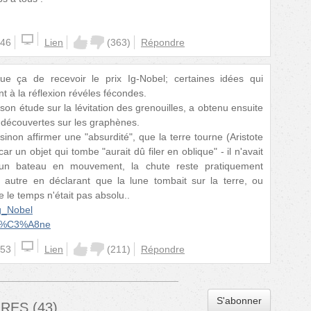
:46
Lien
(
363
)
Répondre
que ça de recevoir le prix Ig-Nobel; certaines idées qui
t à la réflexion révéles fécondes.
son étude sur la lévitation des grenouilles, a obtenu ensuite
s découvertes sur les graphènes.
e sinon affirmer une "absurdité", que la terre tourne (Aristote
ar un objet qui tombe "aurait dû filer en oblique" - il n'avait
n bateau en mouvement, la chute reste pratiquement
e autre en déclarant que la lune tombait sur la terre, ou
 le temps n'était pas absolu..
Ig_Nobel
aph%C3%A8ne
:53
Lien
(
211
)
Répondre
S'abonner
IRES
(
43
)