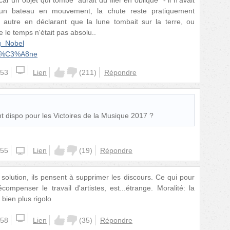
n bateau en mouvement, la chute reste pratiquement
e autre en déclarant que la lune tombait sur la terre, ou
 le temps n'était pas absolu..
Ig_Nobel
aph%C3%A8ne
:53
Lien
(
211
)
Répondre
nt dispo pour les Victoires de la Musique 2017 ?
:55
windowsphone
Lien
(
19
)
Répondre
solution, ils pensent à supprimer les discours. Ce qui pour
mpenser le travail d'artistes, est...étrange. Moralité: la
 bien plus rigolo
:58
Lien
(
35
)
Répondre