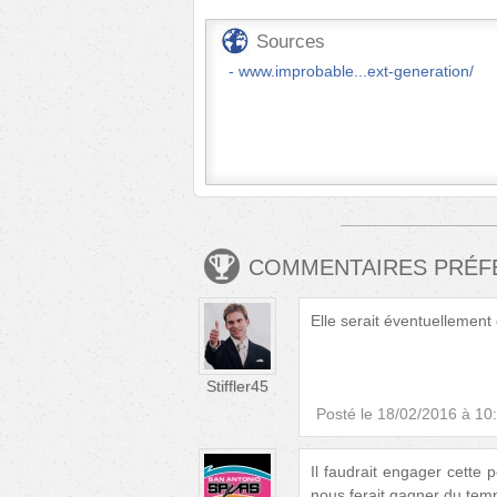
Sources
www.improbable...ext-generation/
COMMENTAIRES PRÉ
Elle serait éventuellement
Stiffler45
Posté le
18/02/2016 à 10
Il faudrait engager cette p
nous ferait gagner du temp