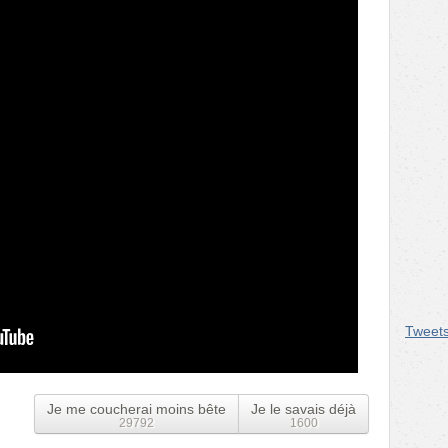
Tweet
Je me coucherai moins bête
Je le savais déjà
29792
1600