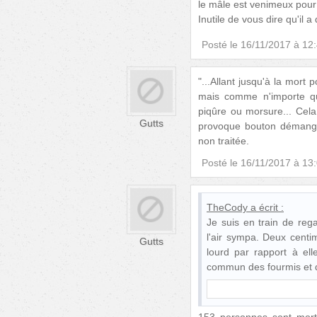
le mâle est venimeux pou
Inutile de vous dire qu'il
Posté le
16/11/2017 à 12
"...Allant jusqu'à la mort 
mais comme n'importe qu
piqûre ou morsure... Cela
Gutts
provoque bouton démangea
non traitée.
Posté le
16/11/2017 à 13
TheCody
a écrit :
Je suis en train de reg
l'air sympa. Deux centimè
Gutts
lourd par rapport à ell
commun des fourmis et d