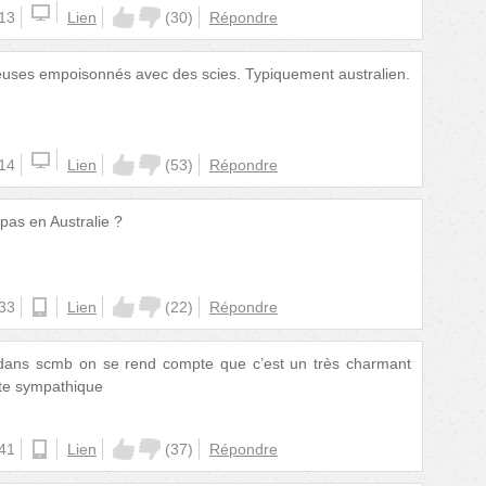
:13
Lien
(
30
)
Répondre
euses empoisonnés avec des scies. Typiquement australien.
:14
Lien
(
53
)
Répondre
pas en Australie ?
:33
android
Lien
(
22
)
Répondre
 dans scmb on se rend compte que c’est un très charmant
ête sympathique
:41
ios
Lien
(
37
)
Répondre