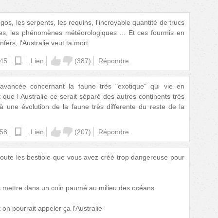
os, les serpents, les requins, l'incroyable quantité de trucs
es, les phénomènes météorologiques ... Et ces fourmis en
ers, l'Australie veut ta mort.
:45
ios
Lien
(
387
)
Répondre
 avancée concernant la faune très "exotique" qui vie en
t que l Australie ce serait séparé des autres continents très
 à une évolution de la faune très differente du reste de la
:58
android
Lien
(
207
)
Répondre
 toute les bestiole que vous avez créé trop dangereuse pour
es mettre dans un coin paumé au milieu des océans
on pourrait appeler ça l'Australie