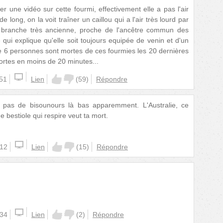
er une vidéo sur cette fourmi, effectivement elle a pas l'air
long, on la voit traîner un caillou qui a l'air très lourd par
e branche très ancienne, proche de l'ancêtre commun des
qui explique qu'elle soit toujours equipée de venin et d'un
ue 6 personnes sont mortes de ces fourmies les 20 dernières
ortes en moins de 20 minutes...
:51
Lien
(
59
)
Répondre
a pas de bisounours là bas apparemment. L'Australie, ce
 bestiole qui respire veut ta mort.
:12
Lien
(
15
)
Répondre
:34
Lien
(
2
)
Répondre