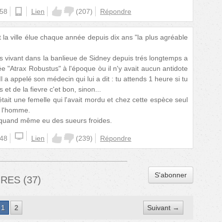
:58
android
Lien
(
207
)
Répondre
 la ville élue chaque année depuis dix ans "la plus agréable
s vivant dans la banlieue de Sidney depuis trés longtemps a
 "Atrax Robustus" à l'époque òu il n'y avait aucun antidote
Il a appelé son médecin qui lui a dit : tu attends 1 heure si tu
et de la fievre c'et bon, sinon...
tait une femelle qui l'avait mordu et chez cette espèce seul
r l'homme.
 a quand même eu des sueurs froides.
:48
Lien
(
239
)
Répondre
S'abonner
IRES
(
37
)
1
2
Suivant →