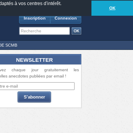
daptés à vos centres d'intérêt.
18877
anecdotes
-
415
lecteurs connectés
ds
OK
Inscription
Connexion
DE SCMB
NEWSLETTER
vez chaque jour gratuitement les
lles anecdotes publiées par email !