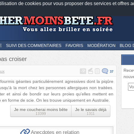
tilisation de cookies pour vous proposer des services et offres a
Nos applications mobiles
Newsletter
Facebook
Twitter
Fee
E
SUIVI DES COMMENTAIRES
FAVORIS
MODÉRATION
BLOG 
pas croiser
Rece
aux
37
nouve
ourmis géantes particulièrement agressives dont la piqûre
jusqu'à la mort chez les personnes allergiques non traitées.
er et ainsi de bondir sur leurs proies qu'elles mettent en
 en forme de scie. On les trouve uniquement en Australie.
Je me coucherai moins bête
Je le savais déjà
13399
1311
Anecdotes en relation