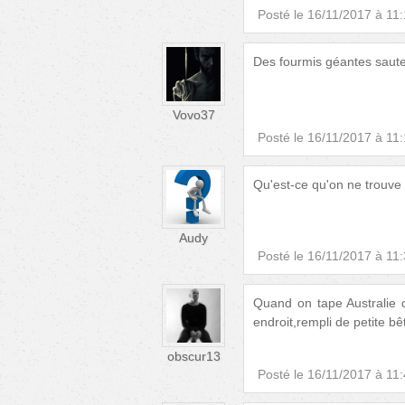
Posté le
16/11/2017 à 11
Des fourmis géantes saut
Vovo37
Posté le
16/11/2017 à 11
Qu'est-ce qu'on ne trouve 
Audy
Posté le
16/11/2017 à 11
Quand on tape Australie
endroit,rempli de petite b
obscur13
Posté le
16/11/2017 à 11