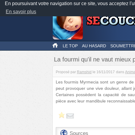
En poursuivant votre navigation sur ce site, vous acceptez l'u
En savoir plus
LE TOP
AU HASARD
SOUMETTR
La fourmi qu'il ne vaut mieux 
Proposé par
Ramshid
le
16/11/2017
dans
Anim
Les fourmis Myrmecia sont un genre de f
peut provoquer une vive douleur, allant 
Certaines possèdent la capacité de saut
pièce avec leur mandibule reconnaissable
Sources