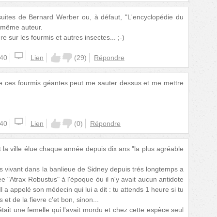
 suites de Bernard Werber ou, à défaut, "L'encyclopédie du
du même auteur.
 sur les fourmis et autres insectes... ;-)
:40
Lien
(
29
)
Répondre
de ces fourmis géantes peut me sauter dessus et me mettre
:40
Lien
(
0
)
Répondre
 la ville élue chaque année depuis dix ans "la plus agréable
s vivant dans la banlieue de Sidney depuis trés longtemps a
 "Atrax Robustus" à l'époque òu il n'y avait aucun antidote
Il a appelé son médecin qui lui a dit : tu attends 1 heure si tu
et de la fievre c'et bon, sinon...
tait une femelle qui l'avait mordu et chez cette espèce seul