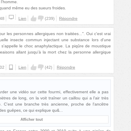
r l'homme.
 a quand même eu des sueurs froides.
:48
Lien
(
239
)
Répondre
pour les personnes allergiques non traitées...". Oui c'est vrai
elle insecte commun injectant une substance lors d'une
 s'appelle le choc anaphylactique. La piqûre de moustique
isons allant jusqu'à la mort chez la personne allergique
:02
android
Lien
(
42
)
Répondre
arder une vidéo sur cette fourmi, effectivement elle a pas
tres de long, on la voit traîner un caillou qui a l'air très
e. C'est une branche très ancienne, proche de l'ancêtre
es guêpes, ce qui explique qu&
Afficher tout