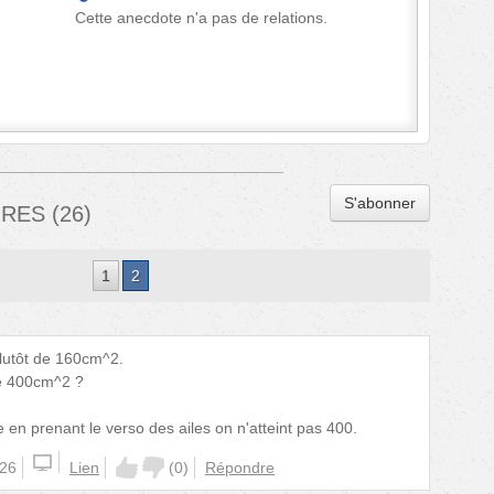
Cette anecdote n'a pas de relations.
S'abonner
IRES
(
26
)
1
2
plutôt de 160cm^2.
 de 400cm^2 ?
en prenant le verso des ailes on n'atteint pas 400.
:26
Lien
(
0
)
Répondre