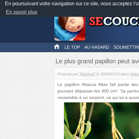
En poursuivant votre navigation sur ce site, vous acceptez l'u
En savoir plus
LE TOP
AU HASARD
SOUMETTR
Le plus grand papillon peut av
Proposé par
TybsXckZ
le
30/06/2019
dans
Anim
Le papillon Attacus Atlas fait partie 
pouvant dépasser les 400 cm². Sa particula
ressemble à un serpent, ce qui lui a aussi