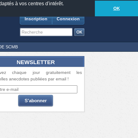
daptés à vos centres d'intérêt.
18885
anecdotes
-
364
lecteurs connectés
ds
OK
Inscription
Connexion
DE SCMB
NEWSLETTER
vez chaque jour gratuitement les
lles anecdotes publiées par email !