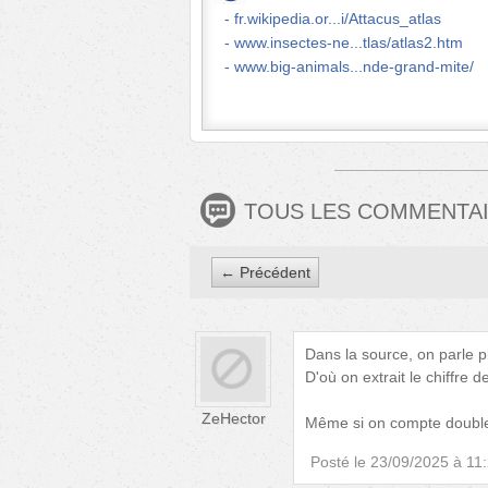
fr.wikipedia.or...i/Attacus_atlas
www.insectes-ne...tlas/atlas2.htm
www.big-animals...nde-grand-mite/
TOUS LES COMMENTA
← Précédent
Dans la source, on parle 
D'où on extrait le chiffre
ZeHector
Même si on compte double 
Posté le
23/09/2025 à 11