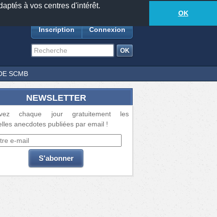
daptés à vos centres d'intérêt.
18877
anecdotes
-
334
lecteurs connectés
ds
OK
Inscription
Connexion
DE SCMB
NEWSLETTER
vez chaque jour gratuitement les
lles anecdotes publiées par email !