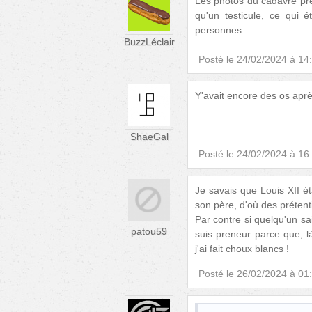
Les photos du cadavre prés
qu'un testicule, ce qui 
personnes
BuzzLéclair
Posté le
24/02/2024 à 14
Y'avait encore des os aprè
ShaeGal
Posté le
24/02/2024 à 16
Je savais que Louis XII ét
son père, d'où des prétenti
Par contre si quelqu'un sai
patou59
suis preneur parce que, l
j'ai fait choux blancs !
Posté le
26/02/2024 à 01