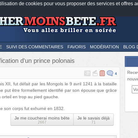
tilisation de cookies pour vous proposer des services et offres a
Nos applications mobiles
Newsletter
Facebook
Twitter
Fee
E
SUIVI DES COMMENTAIRES
FAVORIS
MODÉRATION
BLOG 
ication d'un prince polonais
Rece
4
nouve
s XII, fut défait par les Mongols le 9 avril 1241 à la bataille
 ne put être formellement identifié par son épouse que grâce
n orteil en trop au pied gauche.
que son corps fut exhumé en 1832.
Je me coucherai moins bête
Je le savais déjà
2667
71