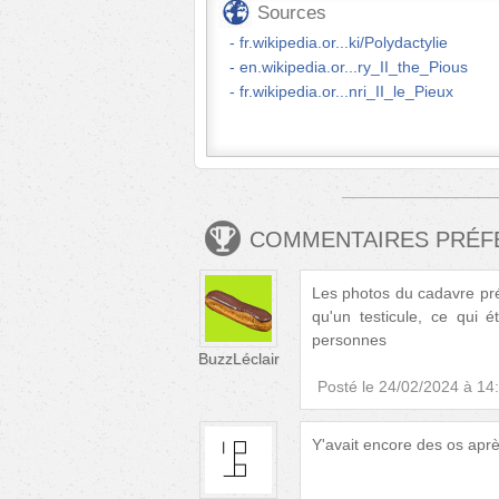
Sources
fr.wikipedia.or...ki/Polydactylie
en.wikipedia.or...ry_II_the_Pious
fr.wikipedia.or...nri_II_le_Pieux
COMMENTAIRES PRÉ
Les photos du cadavre prés
qu'un testicule, ce qui 
personnes
BuzzLéclair
Posté le
24/02/2024 à 14
Y'avait encore des os aprè