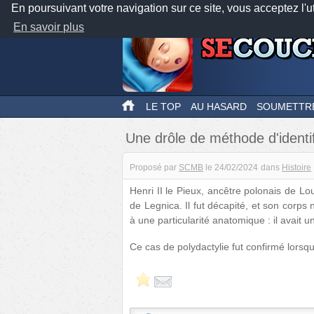
En poursuivant votre navigation sur ce site, vous acceptez l'u
En savoir plus
LE TOP
AU HASARD
SOUMETTR
Une drôle de méthode d'identif
Proposé par
SCMB
le
24/02/2024
dans
Histoire
Henri II le Pieux, ancêtre polonais de Loui
de Legnica. Il fut décapité, et son corps
à une particularité anatomique : il avait u
Ce cas de polydactylie fut confirmé lors