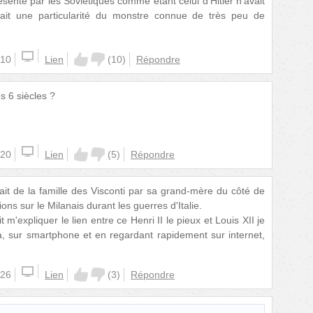
enté par les Soviétiques comme étant celui d'Hitler n'avait
était une particularité du monstre connue de très peu de
:10
Lien
(
10
)
Répondre
s 6 siècles ?
:20
Lien
(
5
)
Répondre
ait de la famille des Visconti par sa grand-mère du côté de
ons sur le Milanais durant les guerres d'Italie.
t m'expliquer le lien entre ce Henri II le pieux et Louis XII je
à, sur smartphone et en regardant rapidement sur internet,
:26
Lien
(
3
)
Répondre